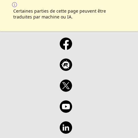
Sanches Carlucci Pereira 18h - Introdução a
Docker e Kubernetes para Devs com André
Certaines parties de cette page peuvent être
Racz 19h - Step By Step Disaster Recovery
traduites par machine ou IA.
SQL Server com Sulamita Mara Dantas 20h -
Introdução ao Azure Container Apps com
Thiago Custódio Agenda 21/12: 15h -
ModernWorkplace with Microsoft 365 com
Marcus Vinicius Carvalho (Remoto) 16h -
Desafios em construir uma startup para
escalar com Wiliam Buzatto 17h - O que é
Green Software Foundation e sua
importância no desenvolvimento de software
com Marcos Hidalgo Nunes 18h -
Orquestrando processos de negócio com
.NET + Azure Durable Functions com Renato
Groffe 19h - De Centenas a Milhões de
Pedidos, sua aplicação está pronta? Com
Vinícius Climaco 20h - Auth x Auth = Auth²
com Bruno Brito