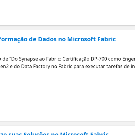
sformação de Dados no Microsoft Fabric
)
 de “Do Synapse ao Fabric: Certificação DP-700 como Enge
Gen2 e do Data Factory no Fabric para executar tarefas de 
sessão ajudará você a navegar pelas ferramentas e fluxos 
fiança. Microsoft Certified: Fabric Data Engineer Associate
ze suas Soluções no Microsoft Fabric