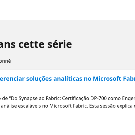
ns cette série
donné
renciar soluções analíticas no Microsoft Fab
)
 de “Do Synapse ao Fabric: Certificação DP-700 como Enge
análise escaláveis ​​no Microsoft Fabric. Esta sessão explic
ciar ambientes de análise para aproveitar ao máximo a arq
ssociate