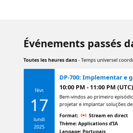
Événements passés da
Toutes les heures dans
- Temps universel coor
DP-700: Implementar e ge
10:00 PM - 11:00 PM (UTC
févr.
Bem-vindos ao primeiro episódio
17
projetar e implantar soluções de 
integrar fontes de dados e geren
Format:
Stream en direct
Certified: Fabric Data Engineer A
lundi
Thème: Applications d’IA
2025
Langage: Portugais