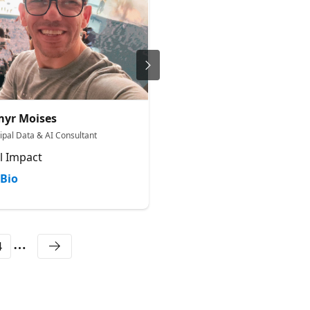
yr Moises
Felipe Chikuji
cipal Data & AI Consultant
Sr Cons, Data Engineering na 
l Impact
Avanade
Bio
Bio
4