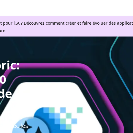
t pour l’IA ? Découvrez comment créer et faire évoluer des applica
ure.
ric:
00
de
ez avec les