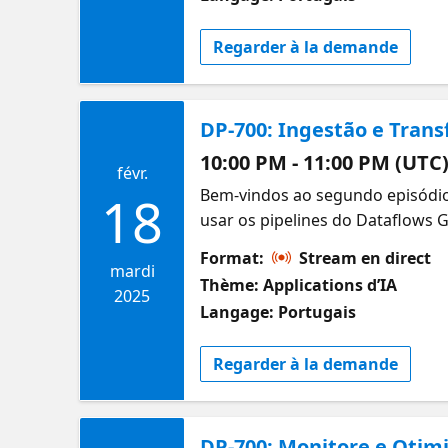
Regarder à la demande
DP-700: Ingestão e Tran
10:00 PM - 11:00 PM (UTC
févr.
Bem-vindos ao segundo episódio
18
usar os pipelines do Dataflows 
dados que você já conhece. Esta 
Format:
Stream en direct
aplicar suas habilidades com con
mardi
Thème: Applications d’IA
2025
Langage: Portugais
Regarder à la demande
DP-700: Monitore e Otimi