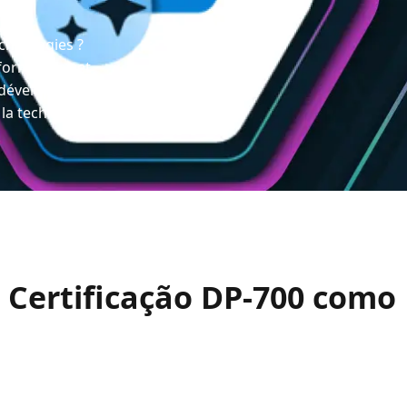
echnologies ?
formations et
développeurs,
 la technologie
: Certificação DP-700 como