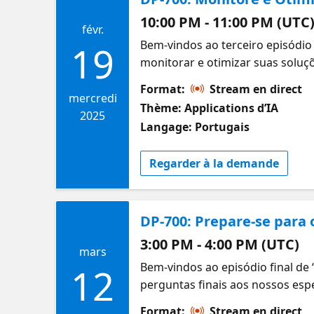
10:00 PM - 11:00 PM (UTC
févr.
Bem-vindos ao terceiro episódio
19
monitorar e otimizar suas solu
monitorar métricas, otimizar con
Format:
Stream en direct
Fabric Data Engineer Associate
mercredi
Thème: Applications d’IA
2025
Langage: Portugais
Regarder à la demande
DP-700: Prepare-se para
3:00 PM - 4:00 PM (UTC)
mars
Bem-vindos ao episódio final de
12
perguntas finais aos nossos espe
Engineer Associate
Format:
Stream en direct