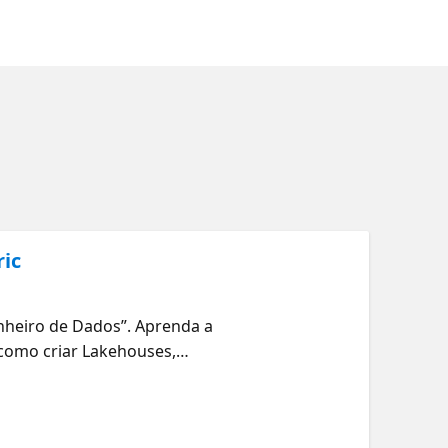
ric
nheiro de Dados”. Aprenda a
a como criar Lakehouses,
uitetura do Fabric. Microsoft