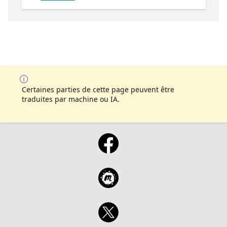
aplicación. Nuestro enfoque será en las
herramientas de Azure que facilitan poner
sistemas de IA seguros en producción.
Mostraremos cómo configurar el sistema
Azure AI Content Safety cuando se trabaja
con modelos de Azure AI, y cómo manejar
esos errores en código Python. Luego
usaremos el SDK de Evaluación de Azure AI
Certaines parties de cette page peuvent être
para evaluar la seguridad y calidad de la
traduites par machine ou IA.
salida de Nuestro LLM.