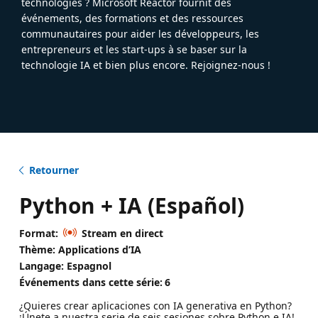
technologies ? Microsoft Reactor fournit des
événements, des formations et des ressources
communautaires pour aider les développeurs, les
entrepreneurs et les start-ups à se baser sur la
technologie IA et bien plus encore. Rejoignez-nous !
Retourner
Python + IA (Español)
Format:
Stream en direct
Thème: Applications d’IA
Langage: Espagnol
Événements dans cette série:
6
¿Quieres crear aplicaciones con IA generativa en Python?
¡Únete a nuestra serie de seis sesiones sobre Python e IA!