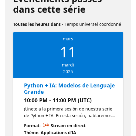
dans cette série
Toutes les heures dans
- Temps universel coordonné
mars
11
mardi
2025
Python + IA: Modelos de Lenguaje
Grande
10:00 PM - 11:00 PM (UTC)
¡Únete a la primera sesión de nuestra serie
de Python + IA! En esta sesión, hablaremos
sobre los Modelos de Lenguaje Grande
Format:
Stream en direct
(LLMs), los modelos que impulsan ChatGPT y
Thème: Applications d’IA
GitHub Copilot. Usaremos Python para