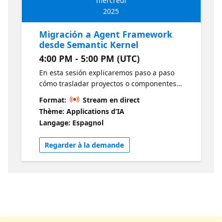
mercredi
2025
Migración a Agent Framework
desde Semantic Kernel
4:00 PM - 5:00 PM (UTC)
En esta sesión explicaremos paso a paso
cómo trasladar proyectos o componentes
basados en Semantic Kernel hacia Microsoft
Format:
Stream en direct
Agent Framework. Revisaremos las
Thème: Applications d’IA
diferencias en namespaces, creación de
Langage: Espagnol
agentes, manejo de hilos, invocaciones,
herramientas, y cómo adaptar el código
Regarder à la demande
existente para que aproveche las nuevas
capacidades de Agent Framework con un
mínimo de reescritura. Recursos Guía de
migración del kernel semántico al marco de
agente Guía de migración de AutoGen to
Microsoft Agent Framework Semantic Kernel
→ Microsoft Agent Framework Migration