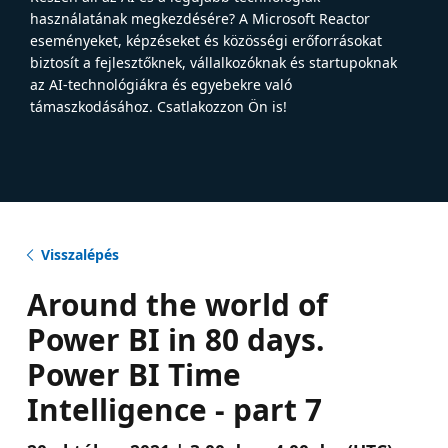
használatának megkezdésére? A Microsoft Reactor
eseményeket, képzéseket és közösségi erőforrásokat
biztosít a fejlesztőknek, vállalkozóknak és startupoknak
az AI-technológiákra és egyebekre való
támaszkodásához. Csatlakozzon Ön is!
Visszalépés
Around the world of
Power BI in 80 days.
Power BI Time
Intelligence - part 7