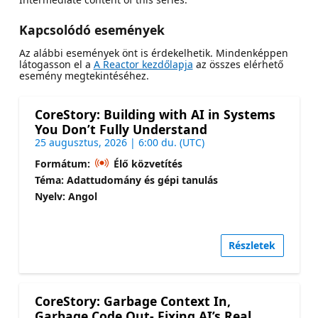
Kapcsolódó események
Az alábbi események önt is érdekelhetik. Mindenképpen
látogasson el a
A Reactor kezdőlapja
az összes elérhető
esemény megtekintéséhez.
CoreStory: Building with AI in Systems
You Don’t Fully Understand
25 augusztus, 2026 | 6:00 du. (UTC)
Formátum:
Élő közvetítés
Téma: Adattudomány és gépi tanulás
Nyelv: Angol
Részletek
CoreStory: Garbage Context In,
Garbage Code Out- Fixing AI’s Real