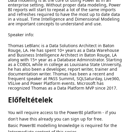
Data modeling is at the core of using Power BI in an
enterprise setting. Without proper data modeling, Power
BI reports will start to repeat a lot of the same imports
and refreshes required to have the most up to date data
in a visual. Time Intelligence and Dimensional Modeling
are important concepts to understand and use.
Speaker info:
Thomas LeBlanc is a Data Solutions Architect in Baton
Rouge, LA. He has spent 10+ years as a Data Warehouse
and Business Intelligence Architect in Baton Rouge, LA
along with 15+ year as a Database Administrator. Starting
as a COBOL while in college as Louisiana State University,
he has also been a developer, report writer, trainer and
documentation writer. Thomas has been a recent and
frequent speaker at PASS Summit, SQLSaturday, Live360,
VSLive and Power Platform events. Microsoft has
recognized Thomas as a Data Platform MVP since 2017.
Előfeltételek
You will require access to the PowerBI platform - if you
don't have this already you can sign up for free.
Basic PowerBI modelling knowledge is required for the
Intermediate content of this series.