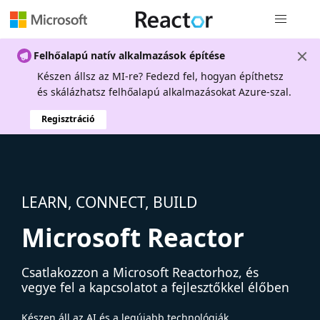
Globális na
Felhőalapú natív alkalmazások építése
Készen állsz az MI-re? Fedezd fel, hogyan építhetsz
és skálázhatsz felhőalapú alkalmazásokat Azure-szal.
Regisztráció
LEARN, CONNECT, BUILD
Microsoft Reactor
Csatlakozzon a Microsoft Reactorhoz, és
vegye fel a kapcsolatot a fejlesztőkkel élőben
Készen áll az AI és a legújabb technológiák