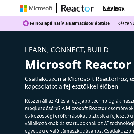
Névjegy
Felhőalapú natív alkalmazások építése
Készen á
LEARN, CONNECT, BUILD
Microsoft Reactor
Csatlakozzon a Microsoft Reactorhoz, és
kapcsolatot a fejlesztőkkel élőben
Készen áll az AI és a legújabb technológiák has
megkezdésére? A Microsoft Reactor események
és közösségi erőforrásokat biztosít a fejlesztők
vállalkozóknak és startupoknak az AI-technológ
egyebekre való támaszkodásához. Csatlakozzon 