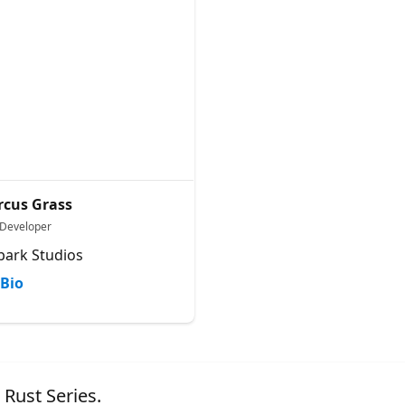
cus Grass
 Developer
ark Studios
Bio
 Rust Series.