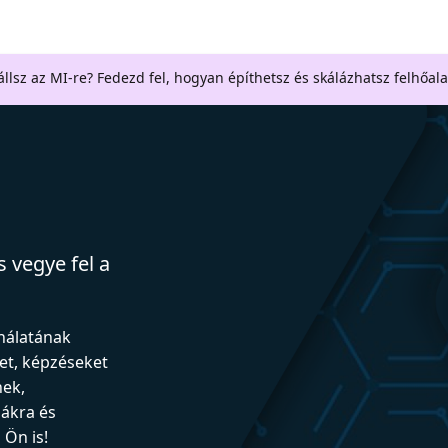
llsz az MI-re? Fedezd fel, hogyan építhetsz és skálázhatsz felhőal
 vegye fel a
ználatának
et, képzéseket
nek,
iákra és
Ön is!