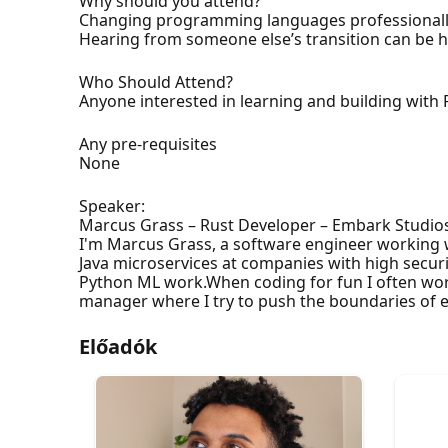
Why should you attend?
Changing programming languages professionally c
Hearing from someone else’s transition can be 
Who Should Attend?
Anyone interested in learning and building with 
Any pre-requisites
None
Speaker:
Marcus Grass – Rust Developer – Embark Studio
I'm Marcus Grass, a software engineer working 
Java microservices at companies with high secu
Python ML work.When coding for fun I often work
manager where I try to push the boundaries of e
Előadók