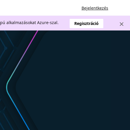
Bejelentkezés
apú alkalmazásokat Azure-szal.
Regisztráció