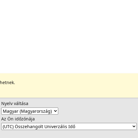
ehetnek.
Nyelv váltása
Az Ön időzónája