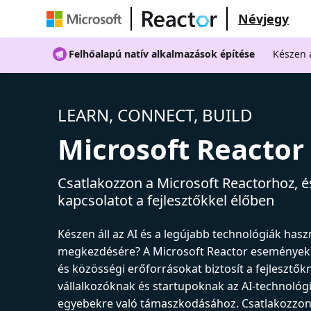
Névjegy
Felhőalapú natív alkalmazások építése
Készen á
LEARN, CONNECT, BUILD
Microsoft Reactor
Csatlakozzon a Microsoft Reactorhoz, és
kapcsolatot a fejlesztőkkel élőben
Készen áll az AI és a legújabb technológiák has
megkezdésére? A Microsoft Reactor események
és közösségi erőforrásokat biztosít a fejlesztők
vállalkozóknak és startupoknak az AI-technológ
egyebekre való támaszkodásához. Csatlakozzon 