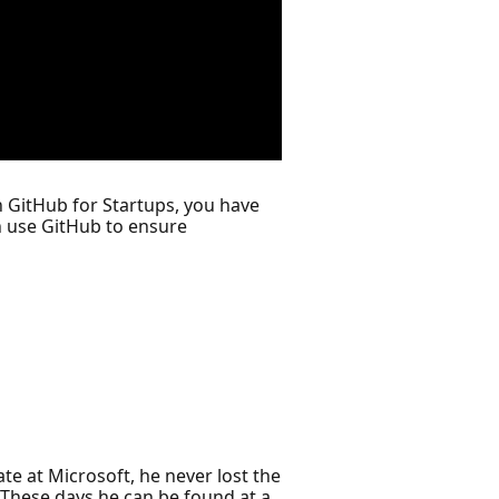
h GitHub for Startups, you have
n use GitHub to ensure
te at Microsoft, he never lost the
 These days he can be found at a