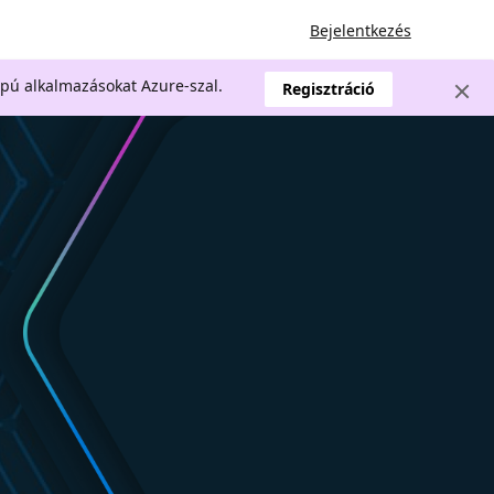
Bejelentkezés
apú alkalmazásokat Azure-szal.
Regisztráció