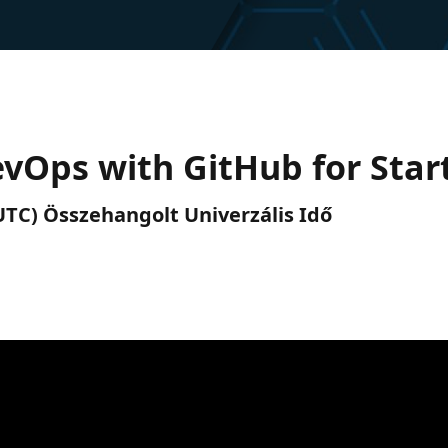
evOps with GitHub for Star
 (UTC) Összehangolt Univerzális Idő