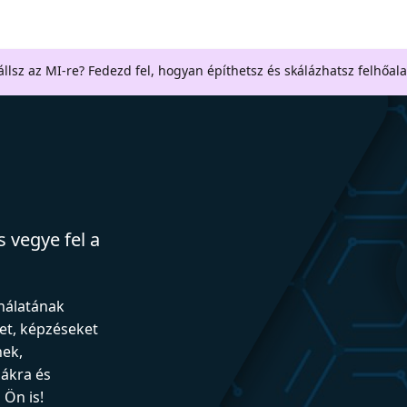
llsz az MI-re? Fedezd fel, hogyan építhetsz és skálázhatsz felhőal
 vegye fel a
ználatának
et, képzéseket
nek,
iákra és
Ön is!