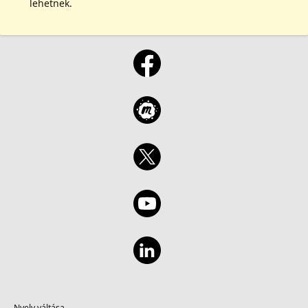
lehetnek.
Nyelv váltása