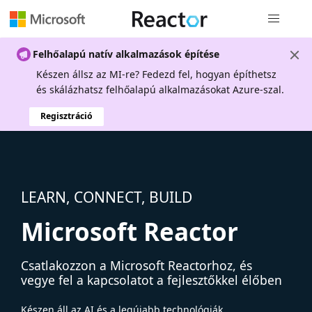
Globális na
Felhőalapú natív alkalmazások építése
Készen állsz az MI-re? Fedezd fel, hogyan építhetsz
és skálázhatsz felhőalapú alkalmazásokat Azure-szal.
Regisztráció
LEARN, CONNECT, BUILD
Microsoft Reactor
Csatlakozzon a Microsoft Reactorhoz, és
vegye fel a kapcsolatot a fejlesztőkkel élőben
Készen áll az AI és a legújabb technológiák