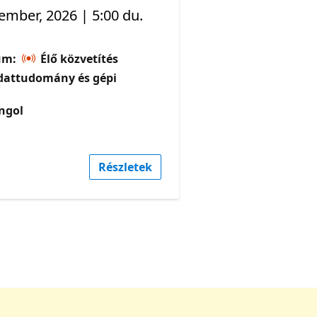
ember, 2026 | 5:00 du.
um:
Élő közvetítés
dattudomány és gépi
ngol
Részletek