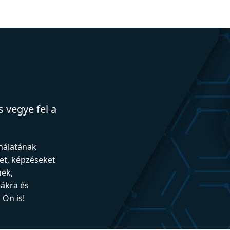
 vegye fel a
ználatának
et, képzéseket
nek,
iákra és
Ön is!