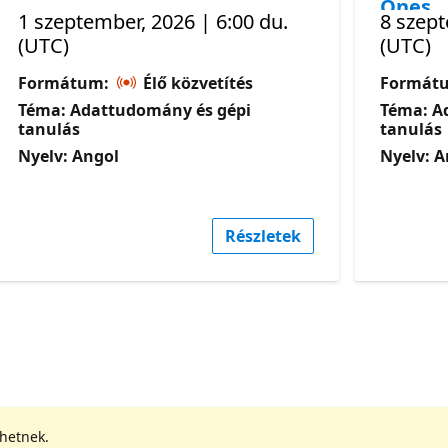
Ones
1 szeptember, 2026 | 6:00 du.
8 szept
(UTC)
(UTC)
Formátum:
Élő közvetítés
Formát
Téma: Adattudomány és gépi
Téma: A
tanulás
tanulás
Nyelv: Angol
Nyelv: A
Részletek
ehetnek.