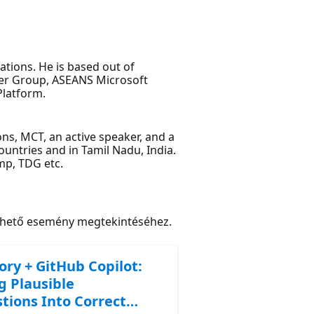
tions. He is based out of
ser Group, ASEANS Microsoft
Platform.
ons, MCT, an active speaker, and a
untries and in Tamil Nadu, India.
mp, TDG etc.
rhető esemény megtekintéséhez.
ory + GitHub Copilot:
g Plausible
tions Into Correct