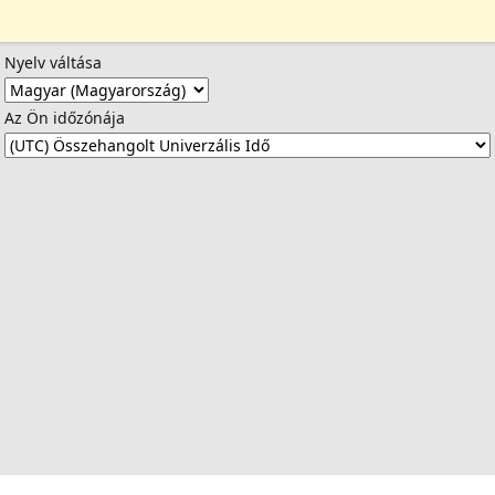
Nyelv váltása
Az Ön időzónája