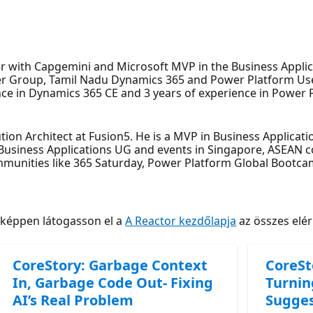
r with Capgemini and Microsoft MVP in the Business Applica
ser Group, Tamil Nadu Dynamics 365 and Power Platform U
ce in Dynamics 365 CE and 3 years of experience in Power 
tion Architect at Fusion5. He is a MVP in Business Applicati
usiness Applications UG and events in Singapore, ASEAN co
communities like 365 Saturday, Power Platform Global Bootca
nképpen látogasson el a
A Reactor kezdőlapja
az összes elé
CoreStory: Garbage Context
CoreSt
In, Garbage Code Out- Fixing
Turnin
AI’s Real Problem
Sugges