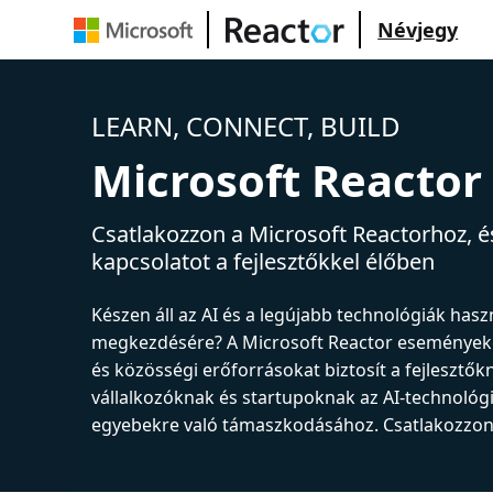
Névjegy
LEARN, CONNECT, BUILD
Microsoft Reactor
Csatlakozzon a Microsoft Reactorhoz, és
kapcsolatot a fejlesztőkkel élőben
Készen áll az AI és a legújabb technológiák has
megkezdésére? A Microsoft Reactor események
és közösségi erőforrásokat biztosít a fejlesztők
vállalkozóknak és startupoknak az AI-technológ
egyebekre való támaszkodásához. Csatlakozzon 