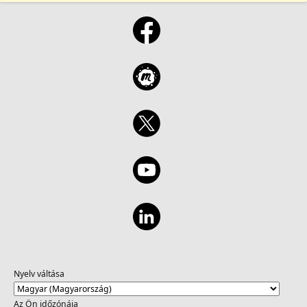
Nyelv váltása
Az Ön időzónája