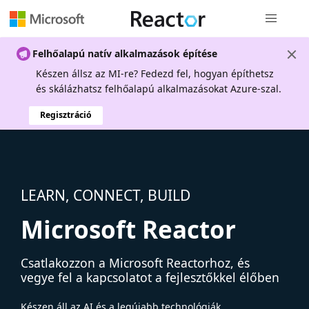
Globális na
Felhőalapú natív alkalmazások építése
Készen állsz az MI-re? Fedezd fel, hogyan építhetsz
és skálázhatsz felhőalapú alkalmazásokat Azure-szal.
Regisztráció
LEARN, CONNECT, BUILD
Microsoft Reactor
Csatlakozzon a Microsoft Reactorhoz, és
vegye fel a kapcsolatot a fejlesztőkkel élőben
Készen áll az AI és a legújabb technológiák