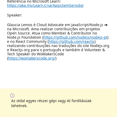
Referência no Microsoft Learn:
https://aka.ms/Learn.CriarAppsSemServidor
Speaker:
Glaucia Lemos é Cloud Advocate em JavaScript/Node.js 🥑
na Microsoft. Ama realizar contribuições em projetos
Open Source. Atua como Member & Contributor no
Node.js Foundation (
https://github.com/nodejs/nodejs-pt
)
e no React Community (
https://github.com/reactjs
)
realizando contribuições nas traduções do site Nodejs.org
e Reactjs.org para o português e também é Volunteer &
Tech Speaker do WoMakersCode
(
https://womakerscode.org/
)
Az oldal egyes részei gépi vagy AI fordításúak
lehetnek.