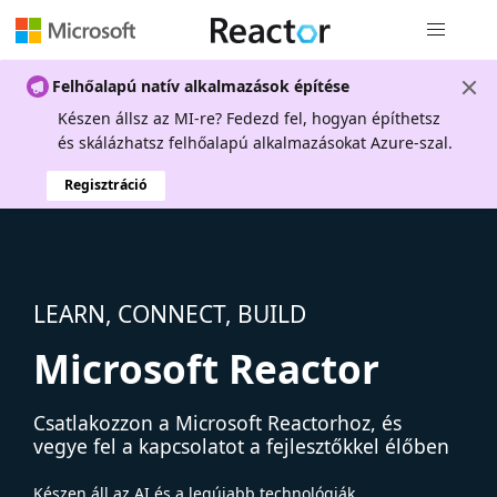
Globális na
Felhőalapú natív alkalmazások építése
Készen állsz az MI-re? Fedezd fel, hogyan építhetsz
és skálázhatsz felhőalapú alkalmazásokat Azure-szal.
Regisztráció
LEARN, CONNECT, BUILD
Microsoft Reactor
Csatlakozzon a Microsoft Reactorhoz, és
vegye fel a kapcsolatot a fejlesztőkkel élőben
Készen áll az AI és a legújabb technológiák