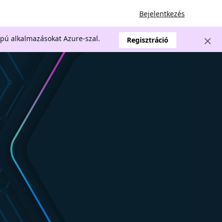
Bejelentkezés
apú alkalmazásokat Azure-szal.
Regisztráció