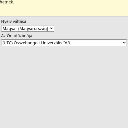
ehetnek.
Nyelv váltása
Az Ön időzónája