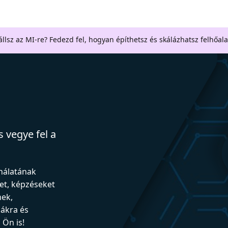
llsz az MI-re? Fedezd fel, hogyan építhetsz és skálázhatsz felhőal
 vegye fel a
ználatának
et, képzéseket
nek,
iákra és
Ön is!