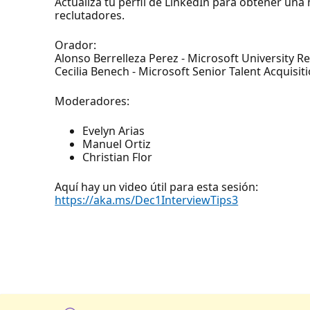
Actualiza tu perfil de LinkedIn para obtener una m
reclutadores.
Orador:
Alonso Berrelleza Perez - Microsoft University R
Cecilia Benech - Microsoft Senior Talent Acquis
Moderadores:
Evelyn Arias
Manuel Ortiz
Christian Flor
Aquí hay un video útil para esta sesión:
https://aka.ms/Dec1InterviewTips3