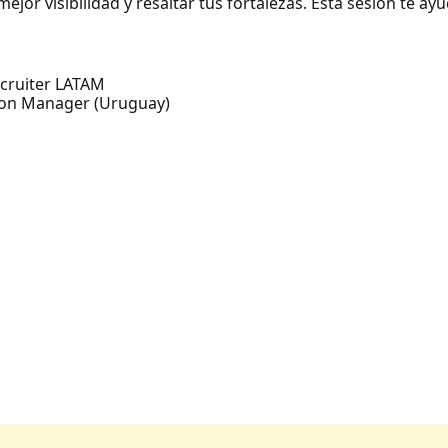
ejor visibilidad y resaltar tus fortalezas. Esta sesión te ay
ecruiter LATAM
ition Manager (Uruguay)