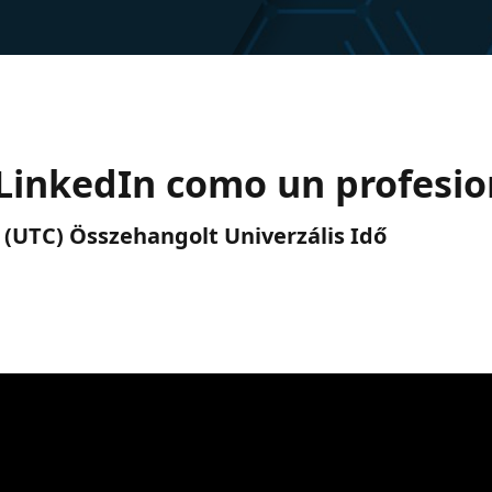
e LinkedIn como un profesio
e. (UTC) Összehangolt Univerzális Idő