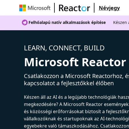
Névjegy
Felhőalapú natív alkalmazások építése
Készen á
LEARN, CONNECT, BUILD
Microsoft Reactor
Csatlakozzon a Microsoft Reactorhoz, és
kapcsolatot a fejlesztőkkel élőben
Készen áll az AI és a legújabb technológiák has
megkezdésére? A Microsoft Reactor események
és közösségi erőforrásokat biztosít a fejlesztők
vállalkozóknak és startupoknak az AI-technológ
egyebekre való támaszkodásához. Csatlakozzon 