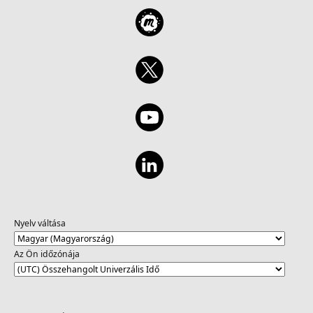
Nyelv váltása
Az Ön időzónája