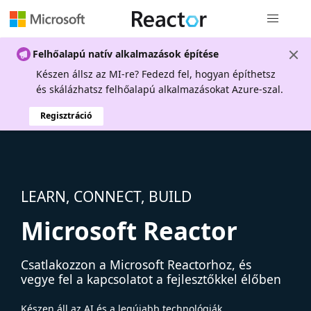
Globális na
Felhőalapú natív alkalmazások építése
Készen állsz az MI-re? Fedezd fel, hogyan építhetsz
és skálázhatsz felhőalapú alkalmazásokat Azure-szal.
Regisztráció
LEARN, CONNECT, BUILD
Microsoft Reactor
Csatlakozzon a Microsoft Reactorhoz, és
vegye fel a kapcsolatot a fejlesztőkkel élőben
Készen áll az AI és a legújabb technológiák