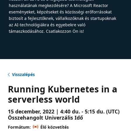
használatának megkezdésére? A Microsoft Reactor
eseményeket, képzéseket és közösségi erőforrásokat
biztosít a fejlesztőknek, vállalkozóknak és startupoknak
az AI-technológiákra és egyebekre való
támaszkodásához. Csatlakozzon Ön is!
Visszalépés
Running Kubernetes in a
serverless world
15 december, 2022 | 4:40 du. - 5:15 du. (UTC)
Összehangolt Univerzális Idő
Formátum:
Élő közvetítés