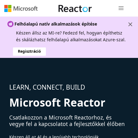
Globális na
Felhőalapú natív alkalmazások építése
Készen állsz az MI-re? Fedezd fel, hogyan építhetsz
és skálázhatsz felhőalapú alkalmazásokat Azure-szal.
Regisztráció
LEARN, CONNECT, BUILD
Microsoft Reactor
Csatlakozzon a Microsoft Reactorhoz, és
vegye fel a kapcsolatot a fejlesztőkkel élőben
Készen áll az AI és a legújabb technológiák