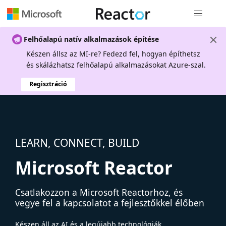
Globális na
Felhőalapú natív alkalmazások építése
Készen állsz az MI-re? Fedezd fel, hogyan építhetsz
és skálázhatsz felhőalapú alkalmazásokat Azure-szal.
Regisztráció
LEARN, CONNECT, BUILD
Microsoft Reactor
Csatlakozzon a Microsoft Reactorhoz, és
vegye fel a kapcsolatot a fejlesztőkkel élőben
Készen áll az AI és a legújabb technológiák