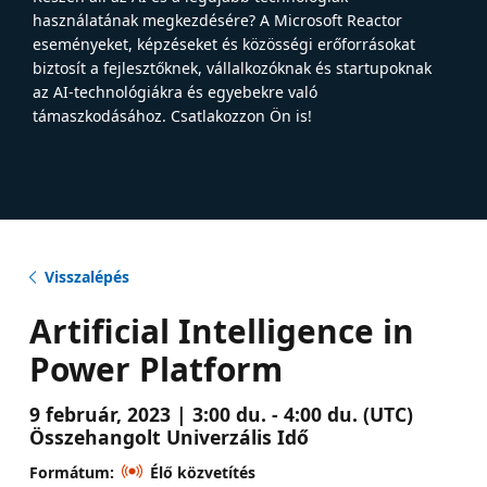
használatának megkezdésére? A Microsoft Reactor
eseményeket, képzéseket és közösségi erőforrásokat
biztosít a fejlesztőknek, vállalkozóknak és startupoknak
az AI-technológiákra és egyebekre való
támaszkodásához. Csatlakozzon Ön is!
Visszalépés
Artificial Intelligence in
Power Platform
9 február, 2023 | 3:00 du. - 4:00 du. (UTC)
Összehangolt Univerzális Idő
Formátum:
Élő közvetítés