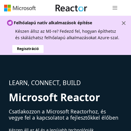
Globális na
Felhőalapú natív alkalmazások építése
Készen állsz az MI-re? Fedezd fel, hogyan építhetsz
és skálázhatsz felhőalapú alkalmazásokat Azure-szal.
Regisztráció
LEARN, CONNECT, BUILD
Microsoft Reactor
Csatlakozzon a Microsoft Reactorhoz, és
vegye fel a kapcsolatot a fejlesztőkkel élőben
Készen áll az AI és a legújabb technológiák