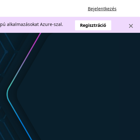
Bejelentkezés
apú alkalmazásokat Azure-szal.
Regisztráció