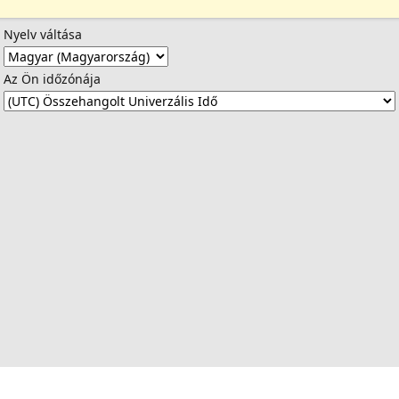
Nyelv váltása
Az Ön időzónája