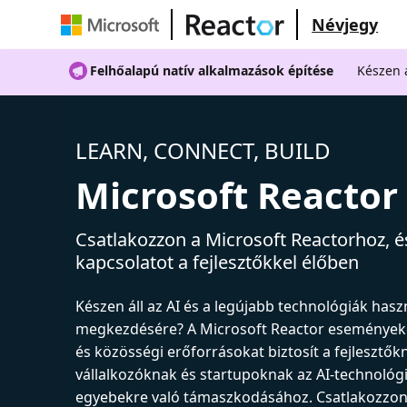
Névjegy
Felhőalapú natív alkalmazások építése
Készen á
LEARN, CONNECT, BUILD
Microsoft Reactor
Csatlakozzon a Microsoft Reactorhoz, és
kapcsolatot a fejlesztőkkel élőben
Készen áll az AI és a legújabb technológiák has
megkezdésére? A Microsoft Reactor események
és közösségi erőforrásokat biztosít a fejlesztők
vállalkozóknak és startupoknak az AI-technológ
egyebekre való támaszkodásához. Csatlakozzon 