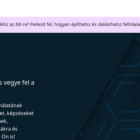
llsz az MI-re? Fedezd fel, hogyan építhetsz és skálázhatsz felhőal
 vegye fel a
ználatának
et, képzéseket
nek,
iákra és
Ön is!