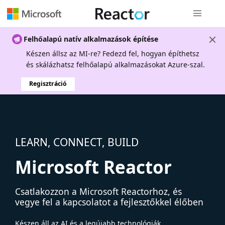
Globális na
Felhőalapú natív alkalmazások építése
Készen állsz az MI-re? Fedezd fel, hogyan építhetsz
és skálázhatsz felhőalapú alkalmazásokat Azure-szal.
Regisztráció
LEARN, CONNECT, BUILD
Microsoft Reactor
Csatlakozzon a Microsoft Reactorhoz, és
vegye fel a kapcsolatot a fejlesztőkkel élőben
Készen áll az AI és a legújabb technológiák