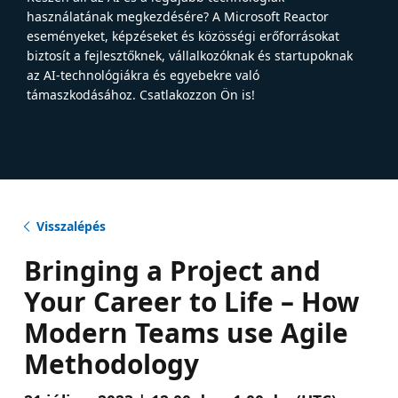
használatának megkezdésére? A Microsoft Reactor
eseményeket, képzéseket és közösségi erőforrásokat
biztosít a fejlesztőknek, vállalkozóknak és startupoknak
az AI-technológiákra és egyebekre való
támaszkodásához. Csatlakozzon Ön is!
Visszalépés
Bringing a Project and
Your Career to Life – How
Modern Teams use Agile
Methodology