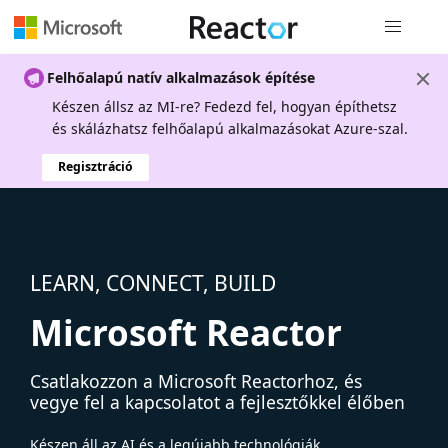
Globális na
Felhőalapú natív alkalmazások építése
Készen állsz az MI-re? Fedezd fel, hogyan építhetsz
és skálázhatsz felhőalapú alkalmazásokat Azure-szal.
Regisztráció
LEARN, CONNECT, BUILD
Microsoft Reactor
Csatlakozzon a Microsoft Reactorhoz, és
vegye fel a kapcsolatot a fejlesztőkkel élőben
Készen áll az AI és a legújabb technológiák