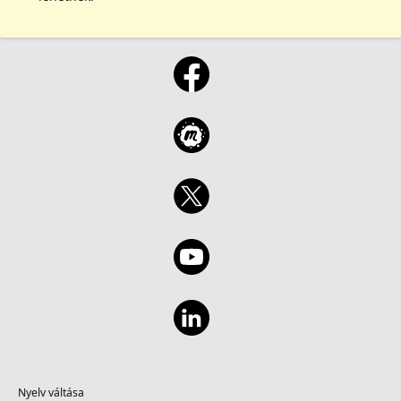
Nyelv váltása