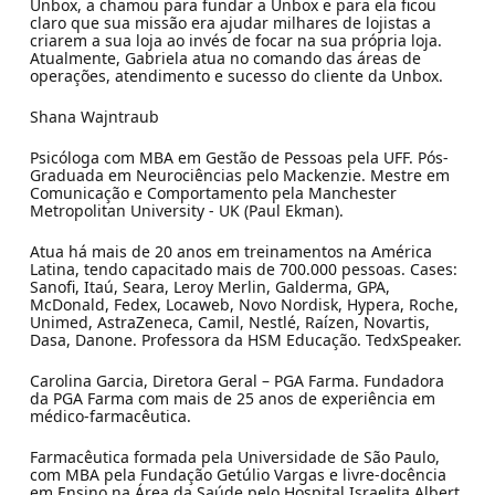
Unbox, a chamou para fundar a Unbox e para ela ficou
claro que sua missão era ajudar milhares de lojistas a
criarem a sua loja ao invés de focar na sua própria loja.
Atualmente, Gabriela atua no comando das áreas de
operações, atendimento e sucesso do cliente da Unbox.
Shana Wajntraub
Psicóloga com MBA em Gestão de Pessoas pela UFF. Pós-
Graduada em Neurociências pelo Mackenzie. Mestre em
Comunicação e Comportamento pela Manchester
Metropolitan University - UK (Paul Ekman).
Atua há mais de 20 anos em treinamentos na América
Latina, tendo capacitado mais de 700.000 pessoas. Cases:
Sanofi, Itaú, Seara, Leroy Merlin, Galderma, GPA,
McDonald, Fedex, Locaweb, Novo Nordisk, Hypera, Roche,
Unimed, AstraZeneca, Camil, Nestlé, Raízen, Novartis,
Dasa, Danone. Professora da HSM Educação. TedxSpeaker.
Carolina Garcia, Diretora Geral – PGA Farma. Fundadora
da PGA Farma com mais de 25 anos de experiência em
médico-farmacêutica.
Farmacêutica formada pela Universidade de São Paulo,
com MBA pela Fundação Getúlio Vargas e livre-docência
em Ensino na Área da Saúde pelo Hospital Israelita Albert