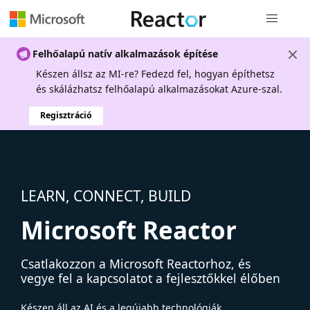
Globális na
Felhőalapú natív alkalmazások építése
Készen állsz az MI-re? Fedezd fel, hogyan építhetsz
és skálázhatsz felhőalapú alkalmazásokat Azure-szal.
Regisztráció
LEARN, CONNECT, BUILD
Microsoft Reactor
Csatlakozzon a Microsoft Reactorhoz, és
vegye fel a kapcsolatot a fejlesztőkkel élőben
Készen áll az AI és a legújabb technológiák