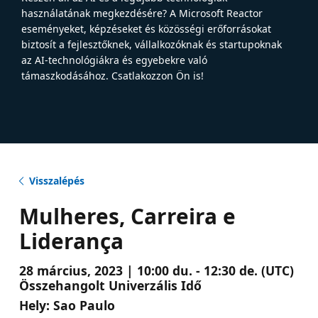
használatának megkezdésére? A Microsoft Reactor
eseményeket, képzéseket és közösségi erőforrásokat
biztosít a fejlesztőknek, vállalkozóknak és startupoknak
az AI-technológiákra és egyebekre való
támaszkodásához. Csatlakozzon Ön is!
Visszalépés
Mulheres, Carreira e
Liderança
28 március, 2023 | 10:00 du. - 12:30 de. (UTC)
Összehangolt Univerzális Idő
Hely:
Sao Paulo