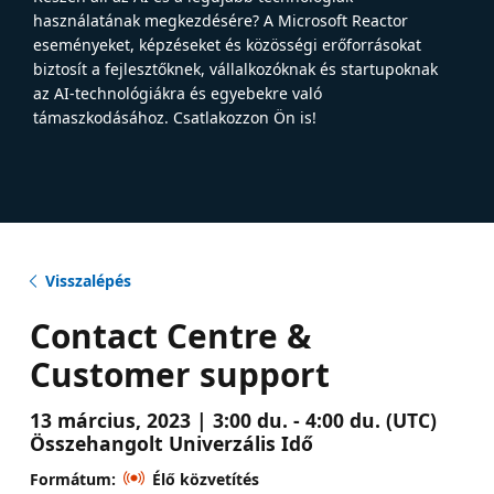
használatának megkezdésére? A Microsoft Reactor
eseményeket, képzéseket és közösségi erőforrásokat
biztosít a fejlesztőknek, vállalkozóknak és startupoknak
az AI-technológiákra és egyebekre való
támaszkodásához. Csatlakozzon Ön is!
Visszalépés
Contact Centre &
Customer support
13 március, 2023 | 3:00 du. - 4:00 du. (UTC)
Összehangolt Univerzális Idő
Formátum:
Élő közvetítés