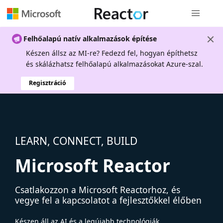
Globális na
Felhőalapú natív alkalmazások építése
Készen állsz az MI-re? Fedezd fel, hogyan építhetsz
és skálázhatsz felhőalapú alkalmazásokat Azure-szal.
Regisztráció
LEARN, CONNECT, BUILD
Microsoft Reactor
Csatlakozzon a Microsoft Reactorhoz, és
vegye fel a kapcsolatot a fejlesztőkkel élőben
Készen áll az AI és a legújabb technológiák