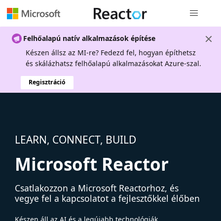
Globális na
Felhőalapú natív alkalmazások építése
Készen állsz az MI-re? Fedezd fel, hogyan építhetsz
és skálázhatsz felhőalapú alkalmazásokat Azure-szal.
Regisztráció
LEARN, CONNECT, BUILD
Microsoft Reactor
Csatlakozzon a Microsoft Reactorhoz, és
vegye fel a kapcsolatot a fejlesztőkkel élőben
Készen áll az AI és a legújabb technológiák