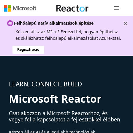
Globális na
Felhőalapú natív alkalmazások építése
Készen állsz az MI-re? Fedezd fel, hogyan építhetsz
és skálázhatsz felhőalapú alkalmazásokat Azure-szal.
Regisztráció
LEARN, CONNECT, BUILD
Microsoft Reactor
Csatlakozzon a Microsoft Reactorhoz, és
vegye fel a kapcsolatot a fejlesztőkkel élőben
Készen áll az AI és a legújabb technológiák