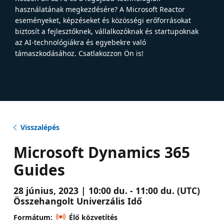
használatának megkezdésére? A Microsoft Reactor
eseményeket, képzéseket és közösségi erőforrásokat
biztosít a fejlesztőknek, vállalkozóknak és startupoknak
az AI-technológiákra és egyebekre való
támaszkodásához. Csatlakozzon Ön is!
Visszalépés
Microsoft Dynamics 365
Guides
28 június, 2023 | 10:00 du. - 11:00 du. (UTC)
Összehangolt Univerzális Idő
Formátum:
Élő közvetítés