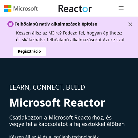
Globális na
Felhőalapú natív alkalmazások építése
Készen állsz az MI-re? Fedezd fel, hogyan építhetsz
és skálázhatsz felhőalapú alkalmazásokat Azure-szal.
Regisztráció
LEARN, CONNECT, BUILD
Microsoft Reactor
Csatlakozzon a Microsoft Reactorhoz, és
vegye fel a kapcsolatot a fejlesztőkkel élőben
Készen áll az AI és a legújabb technológiák