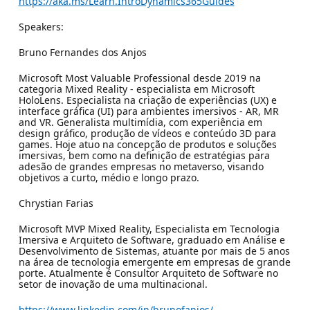
https://aka.ms/Learn.IntroDynamics365Guides
Speakers:
Bruno Fernandes dos Anjos
Microsoft Most Valuable Professional desde 2019 na
categoria Mixed Reality - especialista em Microsoft
HoloLens. Especialista na criação de experiências (UX) e
interface gráfica (UI) para ambientes imersivos - AR, MR
and VR. Generalista multimídia, com experiência em
design gráfico, produção de vídeos e conteúdo 3D para
games. Hoje atuo na concepção de produtos e soluções
imersivas, bem como na definição de estratégias para
adesão de grandes empresas no metaverso, visando
objetivos a curto, médio e longo prazo.
Chrystian Farias
Microsoft MVP Mixed Reality, Especialista em Tecnologia
Imersiva e Arquiteto de Software, graduado em Análise e
Desenvolvimento de Sistemas, atuante por mais de 5 anos
na área de tecnologia emergente em empresas de grande
porte. Atualmente é Consultor Arquiteto de Software no
setor de inovação de uma multinacional.
https://www.linkedin.com/in/brunofanjos/