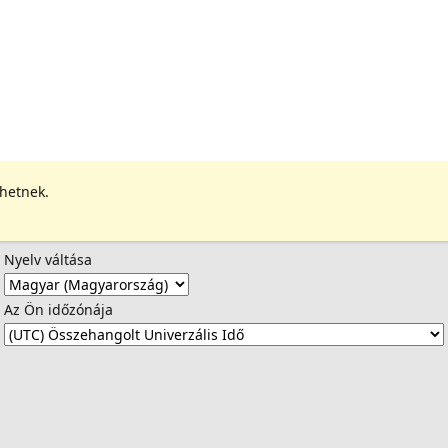
ehetnek.
Nyelv váltása
Az Ön időzónája