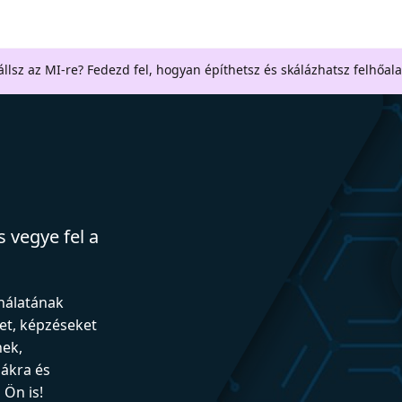
llsz az MI-re? Fedezd fel, hogyan építhetsz és skálázhatsz felhőal
 vegye fel a
ználatának
et, képzéseket
nek,
iákra és
Ön is!