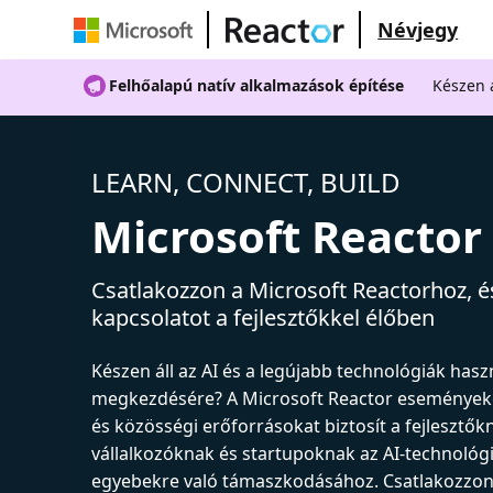
Névjegy
Felhőalapú natív alkalmazások építése
Készen á
LEARN, CONNECT, BUILD
Microsoft Reactor
Csatlakozzon a Microsoft Reactorhoz, és
kapcsolatot a fejlesztőkkel élőben
Készen áll az AI és a legújabb technológiák has
megkezdésére? A Microsoft Reactor események
és közösségi erőforrásokat biztosít a fejlesztők
vállalkozóknak és startupoknak az AI-technológ
egyebekre való támaszkodásához. Csatlakozzon 