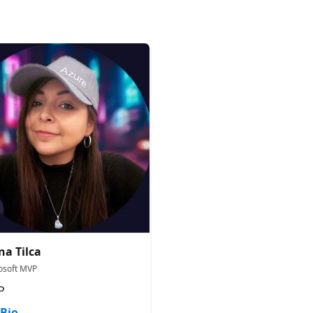
na Tilca
osoft MVP
P
Bio