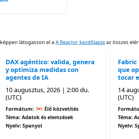
nképpen látogasson el a
A Reactor kezdőlapja
az összes elé
DAX agéntico: valida, genera
Fabric
y optimiza medidas con
que op
agentes de IA
tocar e
10 augusztus, 2026 | 2:00 du.
14 augu
(UTC)
(UTC)
Formátum:
Élő közvetítés
Formát
Téma: Adatok és elemzések
Téma: A
Nyelv: Spanyol
Nyelv: S