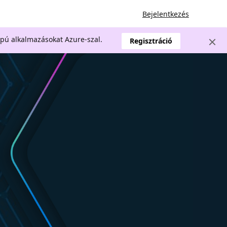
Bejelentkezés
apú alkalmazásokat Azure-szal.
Regisztráció