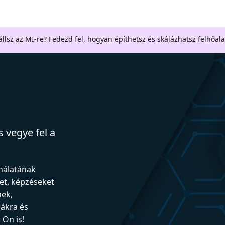
llsz az MI-re? Fedezd fel, hogyan építhetsz és skálázhatsz felhőal
 vegye fel a
ználatának
et, képzéseket
nek,
iákra és
Ön is!