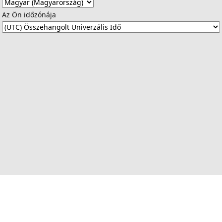
Az Ön időzónája