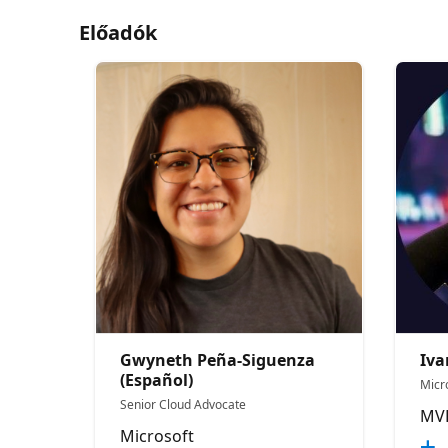
Előadók
Gwyneth Peña-Siguenza
Iva
(Español)
Micr
Senior Cloud Advocate
MV
Microsoft