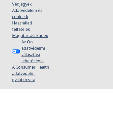
Védjegyek
Adatvédelem és
cookie-k
Használati
feltételek
Magatartási kódex
Az Ön
adatvédelmi
választási
lehetőségei
A Consumer Health
adatvédelmi
nyilatkozata