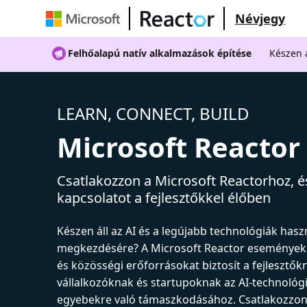
Névjegy
Felhőalapú natív alkalmazások építése
Készen á
LEARN, CONNECT, BUILD
Microsoft Reactor
Csatlakozzon a Microsoft Reactorhoz, és
kapcsolatot a fejlesztőkkel élőben
Készen áll az AI és a legújabb technológiák has
megkezdésére? A Microsoft Reactor események
és közösségi erőforrásokat biztosít a fejlesztők
vállalkozóknak és startupoknak az AI-technológ
egyebekre való támaszkodásához. Csatlakozzon 