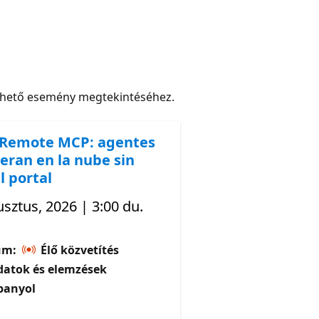
rhető esemény megtekintéséhez.
 Remote MCP: agentes
eran en la nube sin
l portal
sztus, 2026 | 3:00 du.
um:
Élő közvetítés
datok és elemzések
panyol