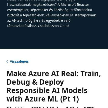
használatának megkezdésére? A Microsoft Reactor
eseményeket, képzéseket és közösségi erőforrásokat
biztosít a fejlesztőknek, vállalkozóknak és startupoknak
az AI-technológiákra és egyebekre való
támaszkodásához. Csatlakozzon Ön is!
Visszalépés
Make Azure AI Real: Train,
Debug & Deploy
Responsible AI Models
with Azure ML (Pt 1)