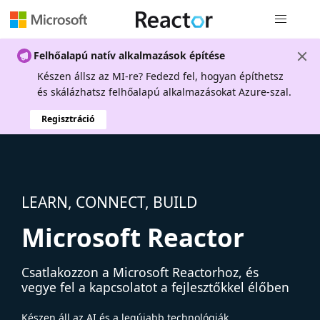
Globális na
Felhőalapú natív alkalmazások építése
Készen állsz az MI-re? Fedezd fel, hogyan építhetsz
és skálázhatsz felhőalapú alkalmazásokat Azure-szal.
Regisztráció
LEARN, CONNECT, BUILD
Microsoft Reactor
Csatlakozzon a Microsoft Reactorhoz, és
vegye fel a kapcsolatot a fejlesztőkkel élőben
Készen áll az AI és a legújabb technológiák