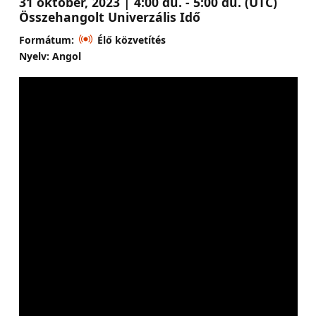
31 október, 2023 | 4:00 du. - 5:00 du. (UTC)
Összehangolt Univerzális Idő
Formátum:
Élő közvetítés
Nyelv: Angol