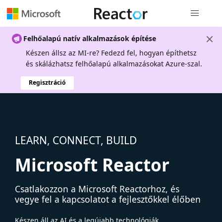
Globális na
Felhőalapú natív alkalmazások építése
Készen állsz az MI-re? Fedezd fel, hogyan építhetsz
és skálázhatsz felhőalapú alkalmazásokat Azure-szal.
Regisztráció
LEARN, CONNECT, BUILD
Microsoft Reactor
Csatlakozzon a Microsoft Reactorhoz, és
vegye fel a kapcsolatot a fejlesztőkkel élőben
Készen áll az AI és a legújabb technológiák