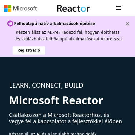
Globális na
Felhőalapú natív alkalmazások építése
Készen állsz az MI-re? Fedezd fel, hogyan építhetsz
és skálázhatsz felhőalapú alkalmazásokat Azure-szal.
Regisztráció
LEARN, CONNECT, BUILD
Microsoft Reactor
Csatlakozzon a Microsoft Reactorhoz, és
vegye fel a kapcsolatot a fejlesztőkkel élőben
Készen áll az AI és a legújabb technológiák