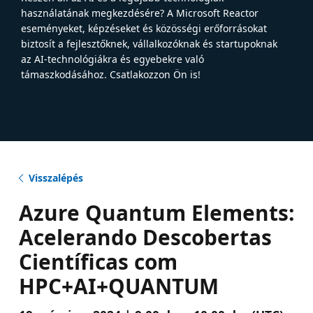
használatának megkezdésére? A Microsoft Reactor
eseményeket, képzéseket és közösségi erőforrásokat
biztosít a fejlesztőknek, vállalkozóknak és startupoknak
az AI-technológiákra és egyebekre való
támaszkodásához. Csatlakozzon Ön is!
Visszalépés
Azure Quantum Elements:
Acelerando Descobertas
Científicas com
HPC+AI+QUANTUM