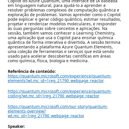
Copilot do Azure Quantum, uma interface de IA baseada
em linguagem natural, para ajudá-lo a aprender e
resolver problemas complexos de computação quântica e
exploração de problemas. Vamos aprender como o Copilot
pode explicar e gerar código quântico, estimar resultados,
projetar e renderizar modelos moleculares, e responder
às suas perguntas sobre conceitos e aplicações. Na
sessão, também vamos conhecer o Learning Chemistry,
uma aplicação que usa o Copilot para ensinar química
quântica de forma interativa e divertida. A sessão termina
apresentando a plataforma Azure Quantum Elements,
uma coleção de ferramentas e serviços que está sendo
usado para acelerar descobertas científicas em áreas
como química, física, biologia e medicina.
Referência de conteúdo:
https://quantum.microsoft.com/experience/quantum-
elements?wt.mc_id=1reg_21790_webpage_reactor
https://quantum.microsoft.com/experience/quantum-
coding?wt.mc_id=1reg_21790_webpage_reactor
https://quantum.microsoft.com/our-story/quantum-
elements-overview?
wt.mc_id=1reg_21790_webpage_reactor
Speaker: