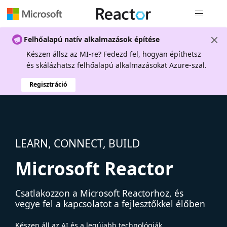
Globális na
Felhőalapú natív alkalmazások építése
Készen állsz az MI-re? Fedezd fel, hogyan építhetsz
és skálázhatsz felhőalapú alkalmazásokat Azure-szal.
Regisztráció
LEARN, CONNECT, BUILD
Microsoft Reactor
Csatlakozzon a Microsoft Reactorhoz, és
vegye fel a kapcsolatot a fejlesztőkkel élőben
Készen áll az AI és a legújabb technológiák