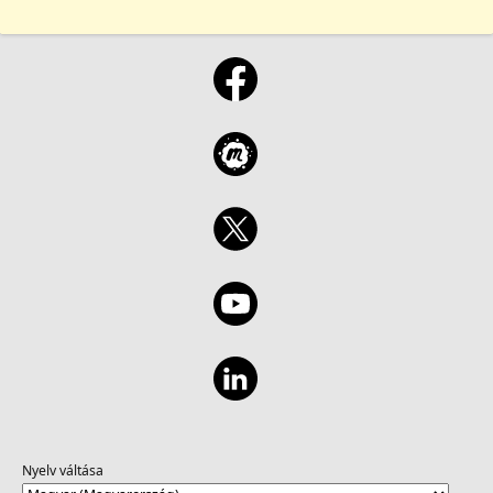
Nyelv váltása