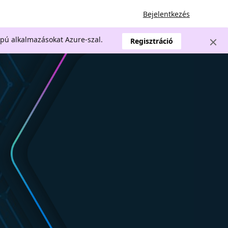
Bejelentkezés
apú alkalmazásokat Azure-szal.
Regisztráció