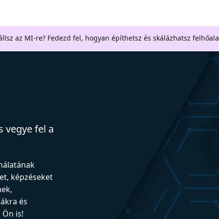
llsz az MI-re? Fedezd fel, hogyan építhetsz és skálázhatsz felhőal
 vegye fel a
ználatának
et, képzéseket
nek,
iákra és
Ön is!