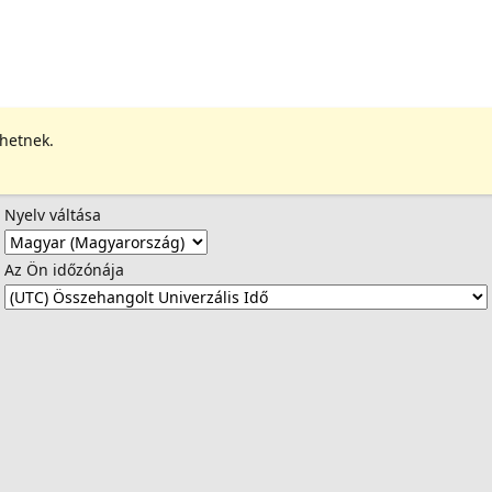
ehetnek.
Nyelv váltása
Az Ön időzónája