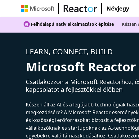
Névjegy
Felhőalapú natív alkalmazások építése
Készen á
LEARN, CONNECT, BUILD
Microsoft Reactor
Csatlakozzon a Microsoft Reactorhoz, és
kapcsolatot a fejlesztőkkel élőben
Készen áll az AI és a legújabb technológiák has
megkezdésére? A Microsoft Reactor események
és közösségi erőforrásokat biztosít a fejlesztők
vállalkozóknak és startupoknak az AI-technológ
egyebekre való támaszkodásához. Csatlakozzon 