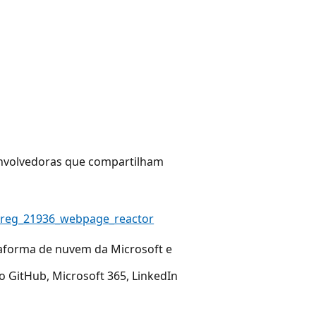
nvolvedoras que compartilham
d=1reg_21936_webpage_reactor
taforma de nuvem da Microsoft e
o GitHub, Microsoft 365, LinkedIn