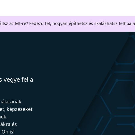
llsz az MI-re? Fedezd fel, hogyan építhetsz és skálázhatsz felhőal
 vegye fel a
ználatának
et, képzéseket
nek,
iákra és
Ön is!