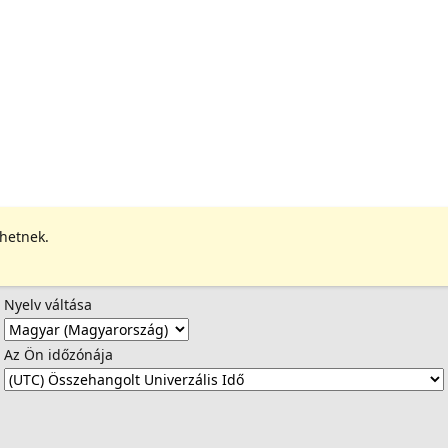
ehetnek.
Nyelv váltása
Az Ön időzónája