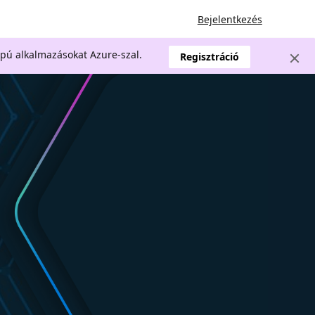
Bejelentkezés
apú alkalmazásokat Azure-szal.
Regisztráció