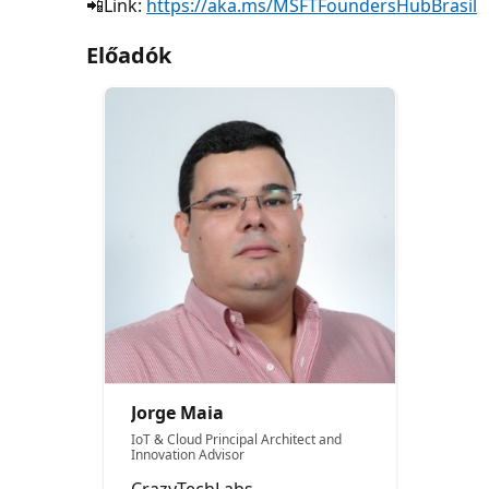
📲Link:
https://aka.ms/MSFTFoundersHubBrasil
Előadók
Jorge Maia
IoT & Cloud Principal Architect and
Innovation Advisor
CrazyTechLabs