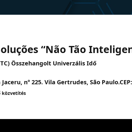
oluções “Não Tão Intelige
 (UTC) Összehangolt Univerzális Idő
Jaceru, nº 225. Vila Gertrudes, São Paulo.CEP
ő közvetítés