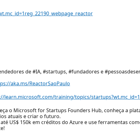
//?wt.mc_id=1reg_22190_webpage_reactor
ndedores de #IA, #startups, #fundadores e #pessoasdese
tps://aka.ms/ReactorSaoPaulo
://learn.microsoft.com/training/topics/startups?wt.mc_i
eça o Microsoft for Startups Founders Hub, conheça a pla
os atuais e criar o futuro.
e até US$ 150k em créditos do Azure e use ferramentas com
e!