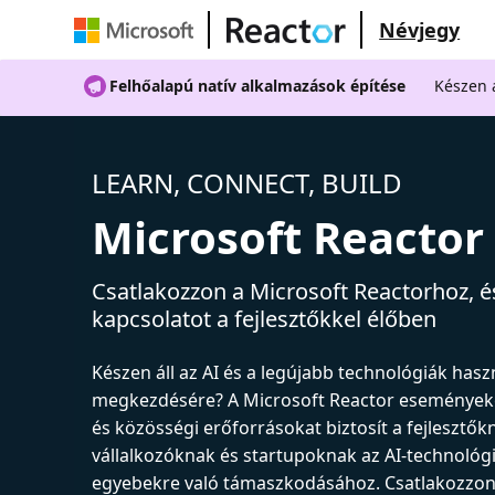
Névjegy
Felhőalapú natív alkalmazások építése
Készen á
LEARN, CONNECT, BUILD
Microsoft Reactor
Csatlakozzon a Microsoft Reactorhoz, és
kapcsolatot a fejlesztőkkel élőben
Készen áll az AI és a legújabb technológiák has
megkezdésére? A Microsoft Reactor események
és közösségi erőforrásokat biztosít a fejlesztők
vállalkozóknak és startupoknak az AI-technológ
egyebekre való támaszkodásához. Csatlakozzon 