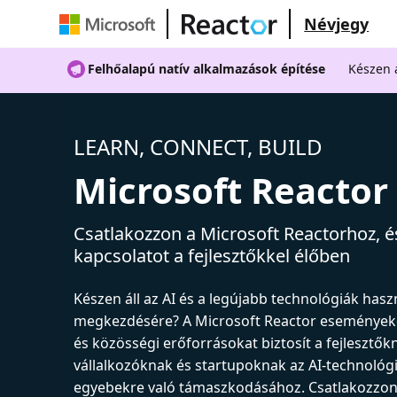
Névjegy
Felhőalapú natív alkalmazások építése
Készen á
LEARN, CONNECT, BUILD
Microsoft Reactor
Csatlakozzon a Microsoft Reactorhoz, és
kapcsolatot a fejlesztőkkel élőben
Készen áll az AI és a legújabb technológiák has
megkezdésére? A Microsoft Reactor események
és közösségi erőforrásokat biztosít a fejlesztők
vállalkozóknak és startupoknak az AI-technológ
egyebekre való támaszkodásához. Csatlakozzon 