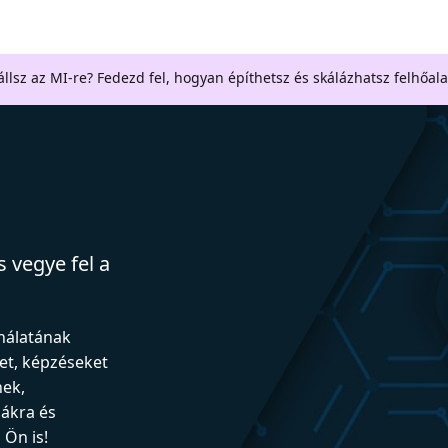
llsz az MI-re? Fedezd fel, hogyan építhetsz és skálázhatsz felhőal
 vegye fel a
ználatának
et, képzéseket
nek,
iákra és
Ön is!