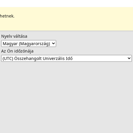
ehetnek.
Nyelv váltása
Az Ön időzónája