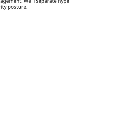
nagement. We'll separate hype
rity posture.