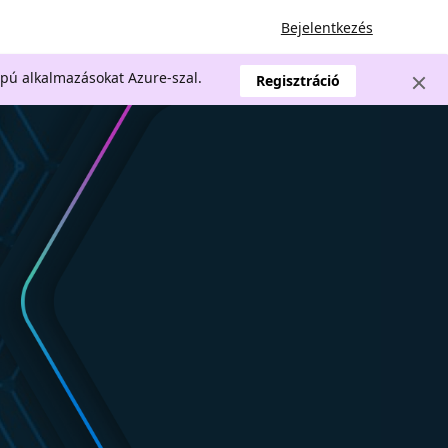
Bejelentkezés
apú alkalmazásokat Azure-szal.
Regisztráció