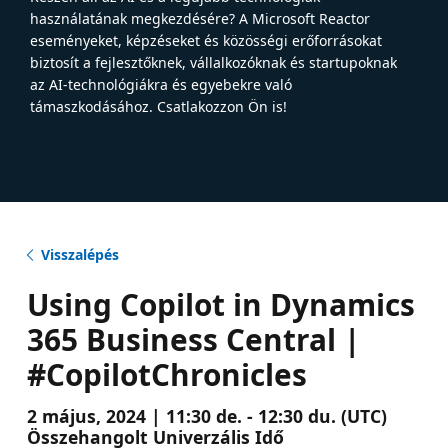
használatának megkezdésére? A Microsoft Reactor
eseményeket, képzéseket és közösségi erőforrásokat
biztosít a fejlesztőknek, vállalkozóknak és startupoknak
az AI-technológiákra és egyebekre való
támaszkodásához. Csatlakozzon Ön is!
Visszalépés
Using Copilot in Dynamics
365 Business Central |
#CopilotChronicles
2 május, 2024 | 11:30 de. - 12:30 du. (UTC)
Összehangolt Univerzális Idő