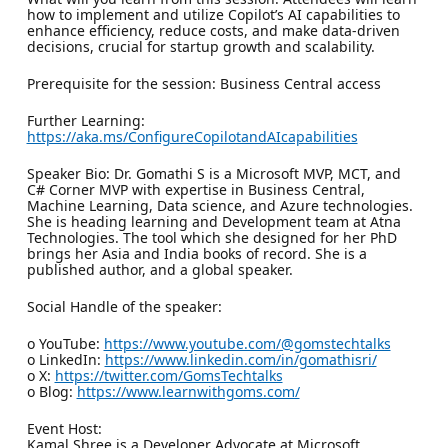
how to implement and utilize Copilot’s AI capabilities to
enhance efficiency, reduce costs, and make data-driven
decisions, crucial for startup growth and scalability.
Prerequisite for the session: Business Central access
Further Learning:
https://aka.ms/ConfigureCopilotandAIcapabilities
Speaker Bio: Dr. Gomathi S is a Microsoft MVP, MCT, and
C# Corner MVP with expertise in Business Central,
Machine Learning, Data science, and Azure technologies.
She is heading learning and Development team at Atna
Technologies. The tool which she designed for her PhD
brings her Asia and India books of record. She is a
published author, and a global speaker.
Social Handle of the speaker:
o YouTube:
https://www.youtube.com/@gomstechtalks
o LinkedIn:
https://www.linkedin.com/in/gomathisri/
o X:
https://twitter.com/GomsTechtalks
o Blog:
https://www.learnwithgoms.com/
Event Host:
Kamal Shree is a Developer Advocate at Microsoft.