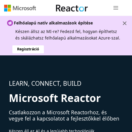
Globális na
Felhőalapú natív alkalmazások építése
Készen állsz az MI-re? Fedezd fel, hogyan építhetsz
és skálázhatsz felhőalapú alkalmazásokat Azure-szal.
Regisztráció
LEARN, CONNECT, BUILD
Microsoft Reactor
Csatlakozzon a Microsoft Reactorhoz, és
vegye fel a kapcsolatot a fejlesztőkkel élőben
Készen áll az AI és a legújabb technológiák