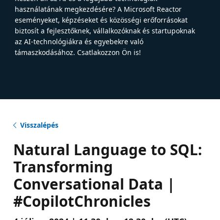
használatának megkezdésére? A Microsoft Reactor
eseményeket, képzéseket és közösségi erőforrásokat
biztosít a fejlesztőknek, vállalkozóknak és startupoknak
az AI-technológiákra és egyebekre való
támaszkodásához. Csatlakozzon Ön is!
Visszalépés
Natural Language to SQL:
Transforming
Conversational Data |
#CopilotChronicles