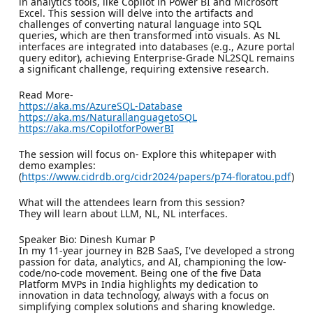
in analytics tools, like Copilot in Power BI and Microsoft
Excel. This session will delve into the artifacts and
challenges of converting natural language into SQL
queries, which are then transformed into visuals. As NL
interfaces are integrated into databases (e.g., Azure portal
query editor), achieving Enterprise-Grade NL2SQL remains
a significant challenge, requiring extensive research.
Read More-
https://aka.ms/AzureSQL-Database
https://aka.ms/NaturallanguagetoSQL
https://aka.ms/CopilotforPowerBI
The session will focus on- Explore this whitepaper with
demo examples:
(
https://www.cidrdb.org/cidr2024/papers/p74-floratou.pdf
)
What will the attendees learn from this session?
They will learn about LLM, NL, NL interfaces.
Speaker Bio: Dinesh Kumar P
In my 11-year journey in B2B SaaS, I've developed a strong
passion for data, analytics, and AI, championing the low-
code/no-code movement. Being one of the five Data
Platform MVPs in India highlights my dedication to
innovation in data technology, always with a focus on
simplifying complex solutions and sharing knowledge.