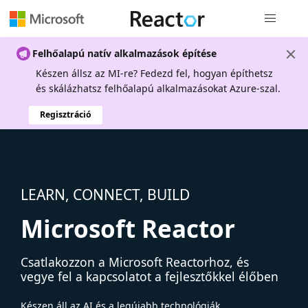
Globális na
Felhőalapú natív alkalmazások építése
Készen állsz az MI-re? Fedezd fel, hogyan építhetsz
és skálázhatsz felhőalapú alkalmazásokat Azure-szal.
Regisztráció
LEARN, CONNECT, BUILD
Microsoft Reactor
Csatlakozzon a Microsoft Reactorhoz, és
vegye fel a kapcsolatot a fejlesztőkkel élőben
Készen áll az AI és a legújabb technológiák