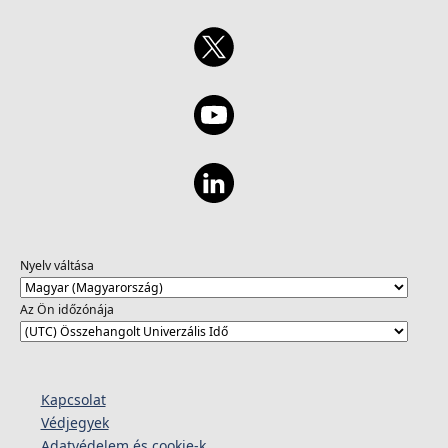
Nyelv váltása
Az Ön időzónája
Kapcsolat
Védjegyek
Adatvédelem és cookie-k