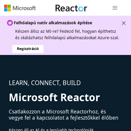
Globális na
Felhőalapú natív alkalmazások építése
Készen állsz az MI-re? Fedezd fel, hogyan építhetsz
és skálázhatsz felhőalapú alkalmazásokat Azure-szal.
Regisztráció
LEARN, CONNECT, BUILD
Microsoft Reactor
Csatlakozzon a Microsoft Reactorhoz, és
vegye fel a kapcsolatot a fejlesztőkkel élőben
Készen áll az AI és a legújabb technológiák