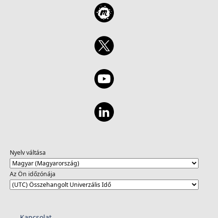
Nyelv váltása
Az Ön időzónája
Kapcsolat