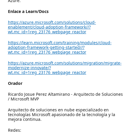
Azure.
Enlace a Learn/Docs
https://azure.microsoft.com/solutions/cloud-
enablement/cloud-adoption-framework//?
wt.mc_id=1reg_23176_webpage_reactor
https://learn.microsoft.com/training/modules/cloud-
adoption-framework-getting-started//?
wt.mc_id=1reg_23176_webpage_reactor
https://azure.microsoft.com/solutions/migration/migrate-
modernize-innovate/?
wt.mc_id=1reg_23176_webpage_reactor
Orador
Ricardo Josue Perez Altamirano - Arquitecto de Soluciones
/ Microsoft MVP
Arquitecto de soluciones en nube especializado en
tecnologías Microsoft apasionado de la tecnología y la
mejora continua.
Redes: