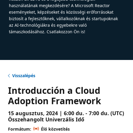
használatának megkezdésére? A Microsoft Reactor
eseményeket, képzéseket és közösségi erőforrásokat
biztosít a fejlesztőknek, vállalkozóknak és startupoknak
az AI-technológiákra és egyebekre való
támaszkodásához. Csatlakozzon Ön is!
Visszalépés
Introducción a Cloud
Adoption Framework
15 augusztus, 2024 | 6:00 du. - 7:00 du. (UTC)
Összehangolt Univerzális Idő
Formátum:
Élő közvetítés