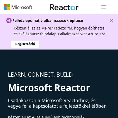
Globális na
Felhőalapú natív alkalmazások építése
Készen állsz az MI-re? Fedezd fel, hogyan építhetsz
és skálázhatsz felhőalapú alkalmazásokat Azure-szal.
Regisztráció
LEARN, CONNECT, BUILD
Microsoft Reactor
Csatlakozzon a Microsoft Reactorhoz, és
vegye fel a kapcsolatot a fejlesztőkkel élőben
Készen áll az AI és a legújabb technológiák