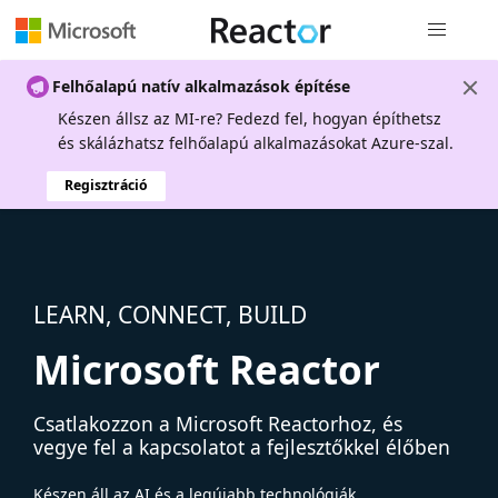
Globális na
Felhőalapú natív alkalmazások építése
Készen állsz az MI-re? Fedezd fel, hogyan építhetsz
és skálázhatsz felhőalapú alkalmazásokat Azure-szal.
Regisztráció
LEARN, CONNECT, BUILD
Microsoft Reactor
Csatlakozzon a Microsoft Reactorhoz, és
vegye fel a kapcsolatot a fejlesztőkkel élőben
Készen áll az AI és a legújabb technológiák