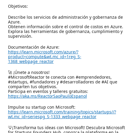
Objetivos:
Describe los servicios de administración y gobernanza de
Azure.
Obtenen información sobre el control de costos en Azure.
Explora las herramientas de gobernanza, cumplimiento y
supervisión.
Documentación de Azure:
https://learn.microsoft.com/azure/?
product=compute&wt.mc_id=1reg_S-
1368_webpage_reactor
🚀 ¡Únete a nosotros!
#MicrosoftReactor te conecta con #emprendedores,
#startups, #fundadores y #desarrolladores de #AI que
comparten tus objetivos.
Participa en eventos y talleres gratuitos:
https://aka.ms/ReactorSaoPauloEspanol
Impulse su startup con Microsoft:
https://learn.microsoft.com/training/topics/startups//?
wt.mc_id=seriespg_S-1333_webpage_reactor
💡¡Transforma tus ideas con Microsoft! Descubra Microsoft
for Startups Founders Hub, conozca la plataforma en la