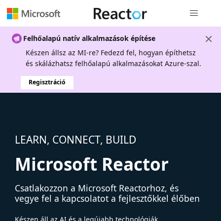
Globális na
Felhőalapú natív alkalmazások építése
Készen állsz az MI-re? Fedezd fel, hogyan építhetsz
és skálázhatsz felhőalapú alkalmazásokat Azure-szal.
Regisztráció
LEARN, CONNECT, BUILD
Microsoft Reactor
Csatlakozzon a Microsoft Reactorhoz, és
vegye fel a kapcsolatot a fejlesztőkkel élőben
Készen áll az AI és a legújabb technológiák