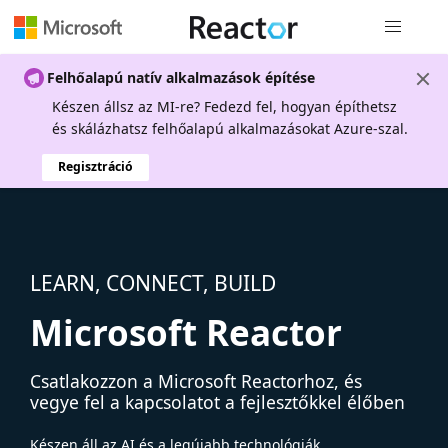
Globális na
Felhőalapú natív alkalmazások építése
Készen állsz az MI-re? Fedezd fel, hogyan építhetsz
és skálázhatsz felhőalapú alkalmazásokat Azure-szal.
Regisztráció
LEARN, CONNECT, BUILD
Microsoft Reactor
Csatlakozzon a Microsoft Reactorhoz, és
vegye fel a kapcsolatot a fejlesztőkkel élőben
Készen áll az AI és a legújabb technológiák