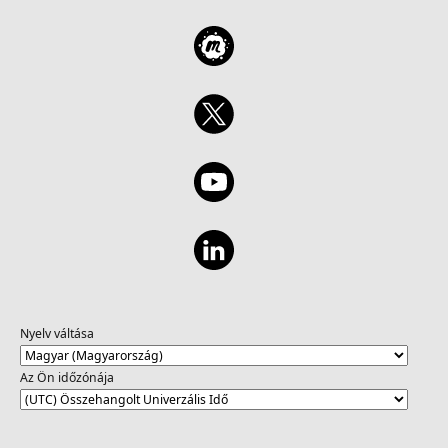
Nyelv váltása
Az Ön időzónája