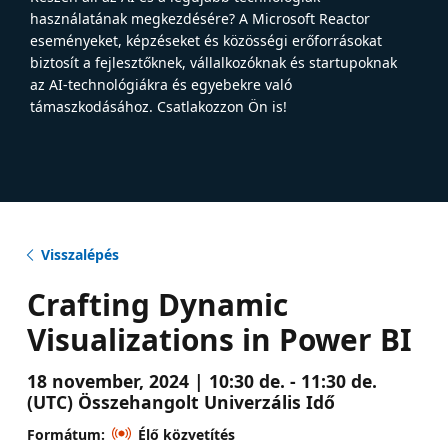
használatának megkezdésére? A Microsoft Reactor
eseményeket, képzéseket és közösségi erőforrásokat
biztosít a fejlesztőknek, vállalkozóknak és startupoknak
az AI-technológiákra és egyebekre való
támaszkodásához. Csatlakozzon Ön is!
Visszalépés
Crafting Dynamic
Visualizations in Power BI
18 november, 2024 | 10:30 de. - 11:30 de.
(UTC) Összehangolt Univerzális Idő
Formátum:
Élő közvetítés