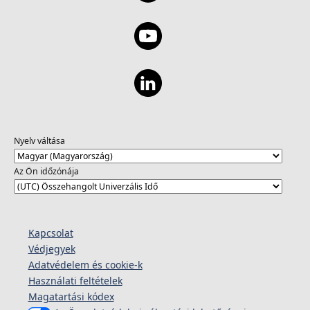
Nyelv váltása
Az Ön időzónája
Kapcsolat
Védjegyek
Adatvédelem és cookie-k
Használati feltételek
Magatartási kódex