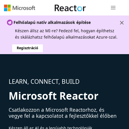
Globális na
Felhőalapú natív alkalmazások építése
Készen állsz az MI-re? Fedezd fel, hogyan építhetsz
és skálázhatsz felhőalapú alkalmazásokat Azure-szal.
Regisztráció
LEARN, CONNECT, BUILD
Microsoft Reactor
Csatlakozzon a Microsoft Reactorhoz, és
vegye fel a kapcsolatot a fejlesztőkkel élőben
Készen áll az AI és a legújabb technológiák