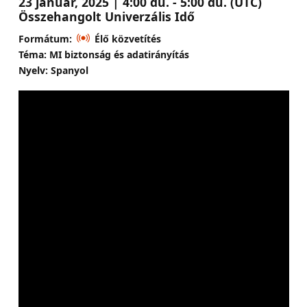
23 január, 2025 | 4:00 du. - 5:00 du. (UTC)
Összehangolt Univerzális Idő
Formátum:
Élő közvetítés
Téma: MI biztonság és adatirányítás
Nyelv: Spanyol