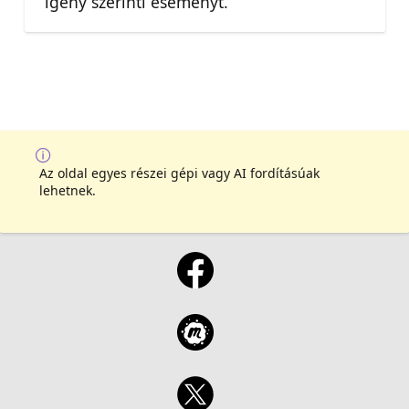
igény szerinti eseményt.
Az oldal egyes részei gépi vagy AI fordításúak
lehetnek.