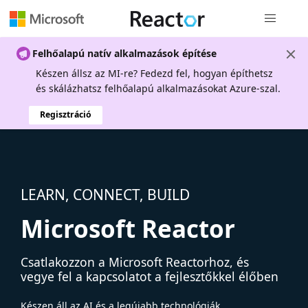
Globális na
Felhőalapú natív alkalmazások építése
Készen állsz az MI-re? Fedezd fel, hogyan építhetsz
és skálázhatsz felhőalapú alkalmazásokat Azure-szal.
Regisztráció
LEARN, CONNECT, BUILD
Microsoft Reactor
Csatlakozzon a Microsoft Reactorhoz, és
vegye fel a kapcsolatot a fejlesztőkkel élőben
Készen áll az AI és a legújabb technológiák