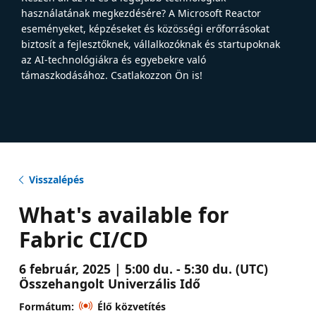
használatának megkezdésére? A Microsoft Reactor
eseményeket, képzéseket és közösségi erőforrásokat
biztosít a fejlesztőknek, vállalkozóknak és startupoknak
az AI-technológiákra és egyebekre való
támaszkodásához. Csatlakozzon Ön is!
Visszalépés
What's available for
Fabric CI/CD
6 február, 2025 | 5:00 du. - 5:30 du. (UTC)
Összehangolt Univerzális Idő
Formátum:
Élő közvetítés