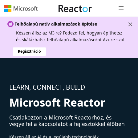
Globális na
Felhőalapú natív alkalmazások építése
Készen állsz az MI-re? Fedezd fel, hogyan építhetsz
és skálázhatsz felhőalapú alkalmazásokat Azure-szal.
Regisztráció
LEARN, CONNECT, BUILD
Microsoft Reactor
Csatlakozzon a Microsoft Reactorhoz, és
vegye fel a kapcsolatot a fejlesztőkkel élőben
Készen áll az AI és a legújabb technológiák