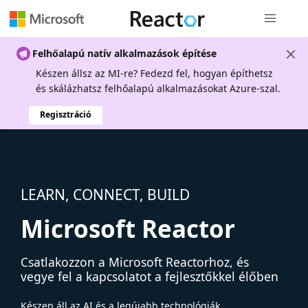
Globális na
Felhőalapú natív alkalmazások építése
Készen állsz az MI-re? Fedezd fel, hogyan építhetsz
és skálázhatsz felhőalapú alkalmazásokat Azure-szal.
Regisztráció
LEARN, CONNECT, BUILD
Microsoft Reactor
Csatlakozzon a Microsoft Reactorhoz, és
vegye fel a kapcsolatot a fejlesztőkkel élőben
Készen áll az AI és a legújabb technológiák