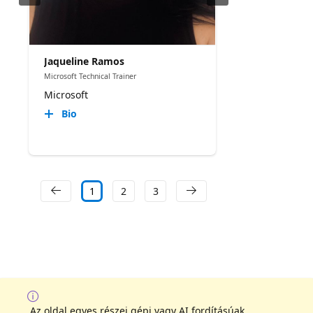
Jaqueline Ramos
Microsoft Technical Trainer
Microsoft
Bio
1
2
3
Az oldal egyes részei gépi vagy AI fordításúak