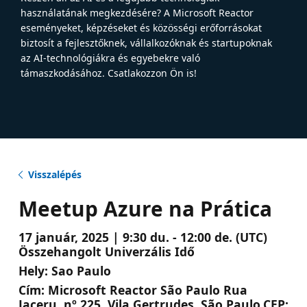
használatának megkezdésére? A Microsoft Reactor
eseményeket, képzéseket és közösségi erőforrásokat
biztosít a fejlesztőknek, vállalkozóknak és startupoknak
az AI-technológiákra és egyebekre való
támaszkodásához. Csatlakozzon Ön is!
Visszalépés
Meetup Azure na Prática
17 január, 2025 | 9:30 du. - 12:00 de. (UTC)
Összehangolt Univerzális Idő
Hely:
Sao Paulo
Cím:
Microsoft Reactor São Paulo Rua
Jaceru, nº 225. Vila Gertrudes, São Paulo.CEP: