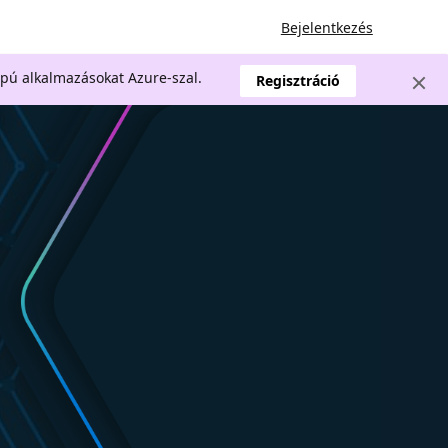
Bejelentkezés
apú alkalmazásokat Azure-szal.
Regisztráció