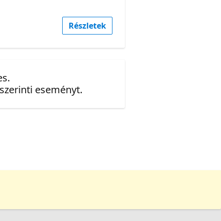
Részletek
es.
 szerinti eseményt.