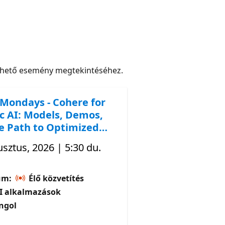
rhető esemény megtekintéséhez.
Mondays - Cohere for
c AI: Models, Demos,
e Path to Optimized
sztus, 2026 | 5:30 du.
um:
Élő közvetítés
I alkalmazások
ngol