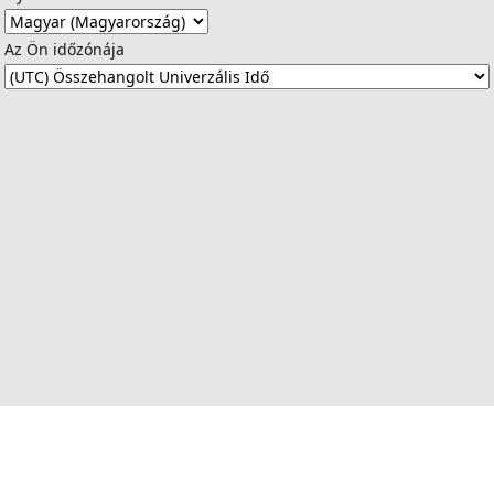
Az Ön időzónája