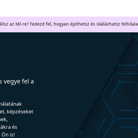
llsz az MI-re? Fedezd fel, hogyan építhetsz és skálázhatsz felhőal
 vegye fel a
ználatának
et, képzéseket
nek,
iákra és
Ön is!