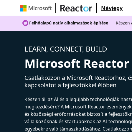
Névjegy
Felhőalapú natív alkalmazások építése
Készen á
LEARN, CONNECT, BUILD
Microsoft Reactor
Csatlakozzon a Microsoft Reactorhoz, és
kapcsolatot a fejlesztőkkel élőben
Készen áll az AI és a legújabb technológiák has
megkezdésére? A Microsoft Reactor események
és közösségi erőforrásokat biztosít a fejlesztők
vállalkozóknak és startupoknak az AI-technológ
egyebekre való támaszkodásához. Csatlakozzon 