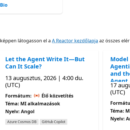
Bio
nképpen látogasson el a
A Reactor kezdőlapja
az összes elé
Let the Agent Write It—But
Model 
Can It Scale?
Agenti
and th
13 augusztus, 2026 | 4:00 du.
Agent
(UTC)
17 augu
(UTC)
Formátum:
Élő közvetítés
Formát
Téma: MI alkalmazások
Téma: M
Nyelv: Angol
Nyelv: A
Azure Cosmos DB
GitHub Copilot