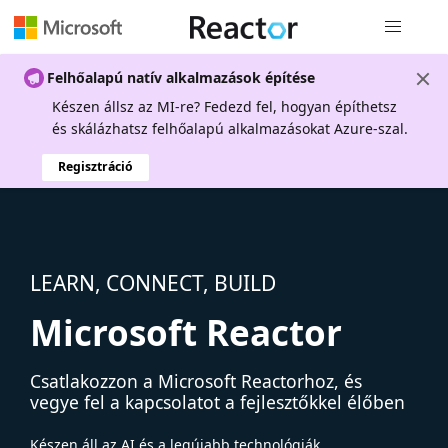
Globális na
Felhőalapú natív alkalmazások építése
Készen állsz az MI-re? Fedezd fel, hogyan építhetsz
és skálázhatsz felhőalapú alkalmazásokat Azure-szal.
Regisztráció
LEARN, CONNECT, BUILD
Microsoft Reactor
Csatlakozzon a Microsoft Reactorhoz, és
vegye fel a kapcsolatot a fejlesztőkkel élőben
Készen áll az AI és a legújabb technológiák