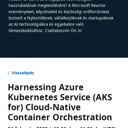
használatának megkezdésére? A Microsoft Reactor
eseményeket, képzéseket és közösségi erőforrásokat
biztosít a fejlesztőknek, vállalkozóknak és startupoknak
az AI-technológiákra és egyebekre való
támaszkodásához. Csatlakozzon Ön is!
Visszalépés
Harnessing Azure
Kubernetes Service (AKS
for) Cloud-Native
Container Orchestration