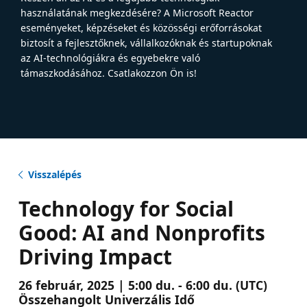
használatának megkezdésére? A Microsoft Reactor
eseményeket, képzéseket és közösségi erőforrásokat
biztosít a fejlesztőknek, vállalkozóknak és startupoknak
az AI-technológiákra és egyebekre való
támaszkodásához. Csatlakozzon Ön is!
Visszalépés
Technology for Social
Good: AI and Nonprofits
Driving Impact
26 február, 2025 | 5:00 du. - 6:00 du. (UTC)
Összehangolt Univerzális Idő