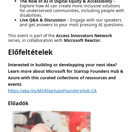
The Role of AI in Digital Equity & Accessibility
–
Explore how AI can create more inclusive solutions
for underserved communities, including people with
disabilities.
Live Q&A & Discussion
– Engage with our speakers
and get answers to your most pressing AI questions.
This event is part of the
Access Innovators Network
series, in collaboration with
Microsoft Reactor
.
Előfeltételek
Interested in building or developping your next idea?
Learn more about Microsoft for Startup Founders Hub &
Azure with this curated collections of ressources and
events
https://aka.ms/MS4StartupsFoundersHub-CA
Előadók