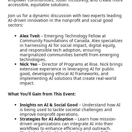
accessible, equitable solutions.
Join us for a dynamic discussion with two experts leading
AI-driven innovation in the nonprofit and social good
sectors:
Alex Tveit
– Emerging Technology Fellow at
Community Foundations of Canada. Alex specializes
in harnessing AI for social impact, digital equity,
and responsible tech adoption, ensuring
marginalized communities benefit from emerging
technologies.
Nick Yeo
– Director of Programs at Rise. Nick brings
extensive experience in leveraging AI for public
good, developing ethical AI frameworks, and
implementing AI solutions that create real-world
impact.
What You’ll Gain from This Event:
Insights on AI & Social Good
– Understand how AI
is being used to tackle societal challenges and
improve nonprofit operations.
Strategies for AI Adoption
– Learn how mission-
driven organizations can integrate AI into their
workflows to enhance efficiency and outreach.