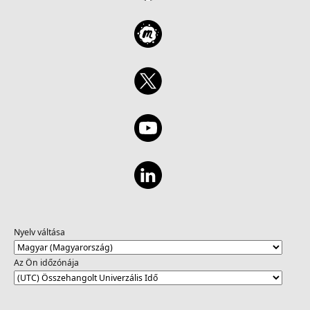
Nyelv váltása
Az Ön időzónája