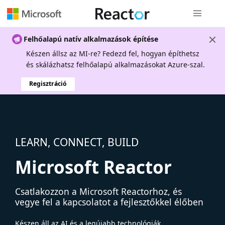
Globális na
Felhőalapú natív alkalmazások építése
Készen állsz az MI-re? Fedezd fel, hogyan építhetsz
és skálázhatsz felhőalapú alkalmazásokat Azure-szal.
Regisztráció
LEARN, CONNECT, BUILD
Microsoft Reactor
Csatlakozzon a Microsoft Reactorhoz, és
vegye fel a kapcsolatot a fejlesztőkkel élőben
Készen áll az AI és a legújabb technológiák