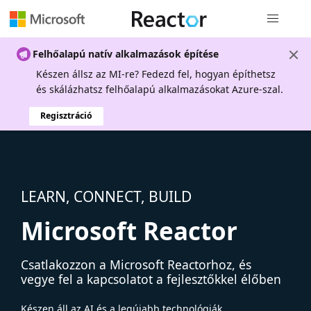
Globális na
Felhőalapú natív alkalmazások építése
Készen állsz az MI-re? Fedezd fel, hogyan építhetsz
és skálázhatsz felhőalapú alkalmazásokat Azure-szal.
Regisztráció
LEARN, CONNECT, BUILD
Microsoft Reactor
Csatlakozzon a Microsoft Reactorhoz, és
vegye fel a kapcsolatot a fejlesztőkkel élőben
Készen áll az AI és a legújabb technológiák