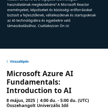
használatának megkezdésére? A Microsoft Reactor
eseményeket, képzéseket és közösségi erőforrásokat
biztosít a fejlesztőknek, vállalkozóknak és startupoknak
az AI-technológiákra és egyebekre való
támaszkodásához. Csatlakozzon Ön is!
Visszalépés
Microsoft Azure AI
Fundamentals:
Introduction to AI
8 május, 2025 | 4:00 du. - 5:00 du. (UTC)
Összehangolt Univerzális Idő