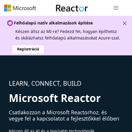
Globális na
Felhőalapú natív alkalmazások építése
Készen állsz az MI-re? Fedezd fel, hogyan építhetsz
és skálázhatsz felhőalapú alkalmazásokat Azure-szal.
Regisztráció
LEARN, CONNECT, BUILD
Microsoft Reactor
Csatlakozzon a Microsoft Reactorhoz, és
vegye fel a kapcsolatot a fejlesztőkkel élőben
Készen áll az AI és a legújabb technológiák