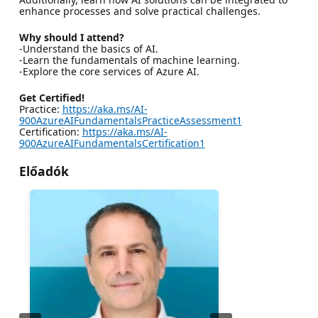
enhance processes and solve practical challenges.
Why should I attend?
-Understand the basics of AI.
-Learn the fundamentals of machine learning.
-Explore the core services of Azure AI.
Get Certified!
Practice:
https://aka.ms/AI-
900AzureAIFundamentalsPracticeAssessment1
Certification:
https://aka.ms/AI-
900AzureAIFundamentalsCertification1
Előadók