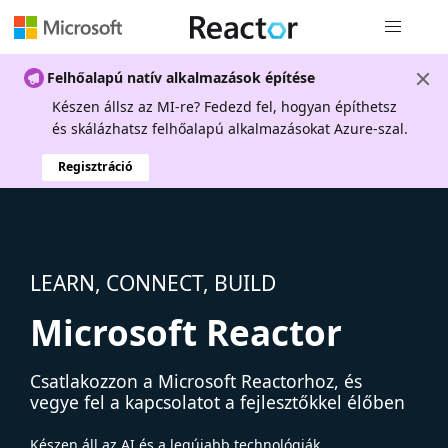
Globális na
Felhőalapú natív alkalmazások építése
Készen állsz az MI-re? Fedezd fel, hogyan építhetsz
és skálázhatsz felhőalapú alkalmazásokat Azure-szal.
Regisztráció
LEARN, CONNECT, BUILD
Microsoft Reactor
Csatlakozzon a Microsoft Reactorhoz, és
vegye fel a kapcsolatot a fejlesztőkkel élőben
Készen áll az AI és a legújabb technológiák